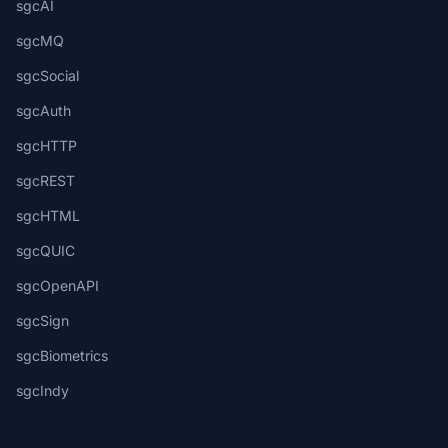
sgcAI
sgcMQ
sgcSocial
sgcAuth
sgcHTTP
sgcREST
sgcHTML
sgcQUIC
sgcOpenAPI
sgcSign
sgcBiometrics
sgcIndy