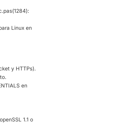
c.pas(1284):
para Linux en
cket y HTTPs).
to.
DENTIALS en
 openSSL 1.1 o