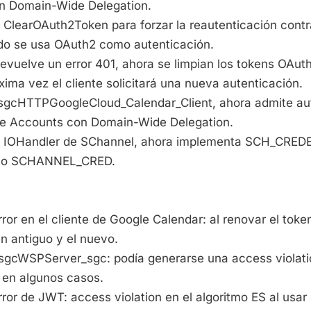
n Domain-Wide Delegation.
ClearOAuth2Token para forzar la reautenticación contra
o se usa OAuth2 como autenticación.
 devuelve un error 401, ahora se limpian los tokens OAut
ima vez el cliente solicitará una nueva autenticación.
TsgcHTTPGoogleCloud_Calendar_Client, ahora admite au
ce Accounts con Domain-Wide Delegation.
 el IOHandler de SChannel, ahora implementa SCH_CRE
leto SCHANNEL_CRED.
rror en el cliente de Google Calendar: al renovar el toke
n antiguo y el nuevo.
 TsgcWSPServer_sgc: podía generarse una access violati
a en algunos casos.
error de JWT: access violation en el algoritmo ES al usar