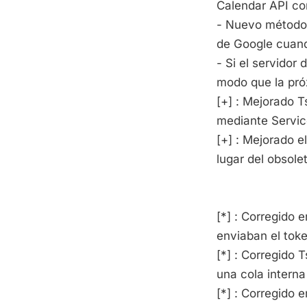
Calendar API co
- Nuevo método 
de Google cuand
- Si el servidor
modo que la próx
[+] : Mejorado 
mediante Servi
[+] : Mejorado
lugar del obso
[*] : Corregido e
enviaban el toke
[*] : Corregido
una cola intern
[*] : Corregido 