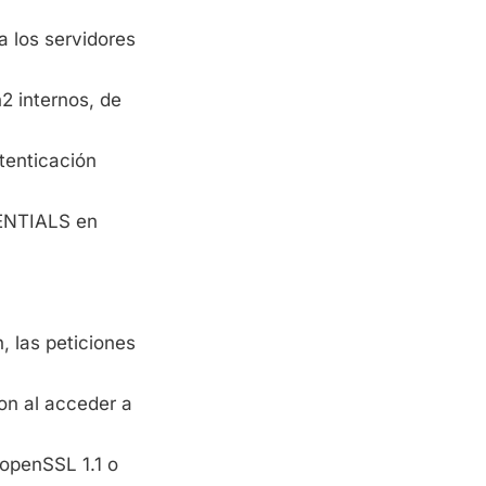
 los servidores
h2 internos, de
tenticación
DENTIALS en
n, las peticiones
on al acceder a
 openSSL 1.1 o