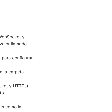
 WebSocket y
valor llamado
 para configurar
n la carpeta
cket y HTTPs).
to.
Is como la