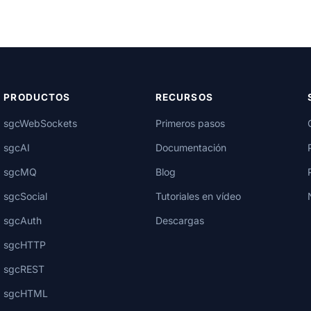
PRODUCTOS
RECURSOS
sgcWebSockets
Primeros pasos
sgcAI
Documentación
sgcMQ
Blog
sgcSocial
Tutoriales en vídeo
sgcAuth
Descargas
sgcHTTP
sgcREST
sgcHTML