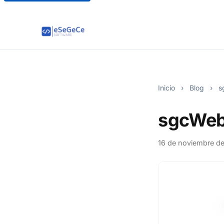
Inicio
›
Blog
›
s
sgcWeb
16 de noviembre d