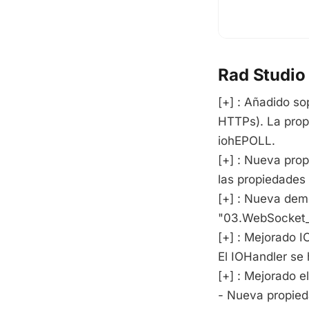
Rad Studi
[+] : Añadido s
HTTPs). La prop
iohEPOLL.
[+] : Nueva pro
las propiedades
[+] : Nueva dem
"03.WebSocket_
[+] : Mejorado 
El IOHandler se 
[+] : Mejorado e
- Nueva propied