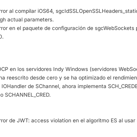
 error al compilar iOS64, sgcIdSSLOpenSSLHeaders_stati
h actual parameters.
 error en el paquete de configuración de sgcWebSockets 
0.
IOCP en los servidores Indy Windows (servidores WebSo
ha reescrito desde cero y se ha optimizado el rendimien
 el IOHandler de SChannel, ahora implementa SCH_CRE
leto SCHANNEL_CRED.
error de JWT: access violation en el algoritmo ES al usar