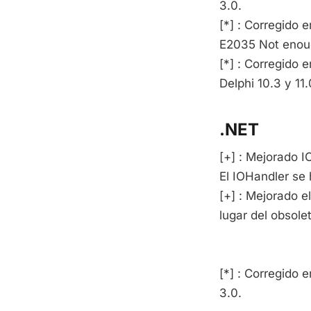
3.0.
[*] : Corregido
E2035 Not enoug
[*] : Corregido
Delphi 10.3 y 11.
.NET
[+] : Mejorado 
El IOHandler se 
[+] : Mejorado
lugar del obso
[*] : Corregido 
3.0.