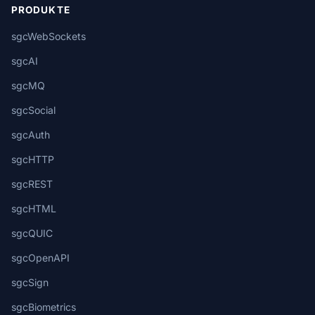
PRODUKTE
sgcWebSockets
sgcAI
sgcMQ
sgcSocial
sgcAuth
sgcHTTP
sgcREST
sgcHTML
sgcQUIC
sgcOpenAPI
sgcSign
sgcBiometrics