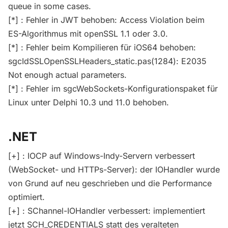
queue in some cases.
[*] : Fehler in JWT behoben: Access Violation beim
ES-Algorithmus mit openSSL 1.1 oder 3.0.
[*] : Fehler beim Kompilieren für iOS64 behoben:
sgcIdSSLOpenSSLHeaders_static.pas(1284): E2035
Not enough actual parameters.
[*] : Fehler im sgcWebSockets-Konfigurationspaket für
Linux unter Delphi 10.3 und 11.0 behoben.
.NET
[+] : IOCP auf Windows-Indy-Servern verbessert
(WebSocket- und HTTPs-Server): der IOHandler wurde
von Grund auf neu geschrieben und die Performance
optimiert.
[+] : SChannel-IOHandler verbessert: implementiert
jetzt SCH_CREDENTIALS statt des veralteten