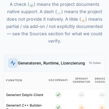
A check (
) means the project documents
native support. A dash (
) means the project
—
does not provide it natively. A tilde (
) means
~
partial / via add-on / not explicitly documented
— see the Sources section for what we could
verify.
Generatoren, Runtime, Lizenzierung
15 Zeilen
OPENAPI
SWAGGE
FUNKTION
SGCOPENAPI
GENERATOR
CODEGEN
—
—
Generiert Delphi-Client
Generiert C++ Builder-
~
~