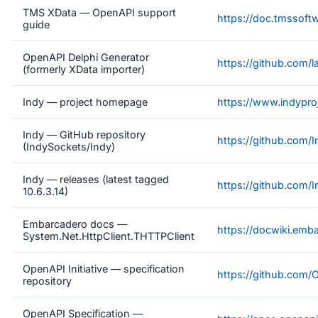
TMS XData — OpenAPI support
https://doc.tmssoft
guide
OpenAPI Delphi Generator
https://github.com/
(formerly XData importer)
Indy — project homepage
https://www.indyproj
Indy — GitHub repository
https://github.com/
(IndySockets/Indy)
Indy — releases (latest tagged
https://github.com/
10.6.3.14)
Embarcadero docs —
https://docwiki.emb
System.Net.HttpClient.THTTPClient
OpenAPI Initiative — specification
https://github.com/
repository
OpenAPI Specification —