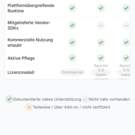
Plattformübergreifende
Runtime
Mitgelieferte Vendor-
—
—
SDKs
Kommerzielle Nutzung
erlaubt
Aktive Pflege
Apache
Apache
2.0
2.0
Lizenzmodell
Commercial
(open
(open
source)
source)
Dokumentierte native Unterstützung
—
Nicht nativ vorhanden
~
Teilweise / über Add-on / nicht verifiziert