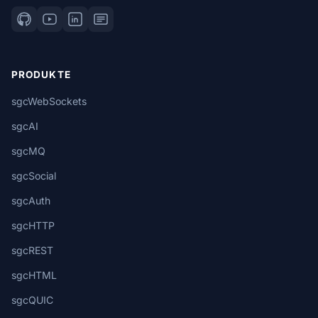
PRODUKTE
sgcWebSockets
sgcAI
sgcMQ
sgcSocial
sgcAuth
sgcHTTP
sgcREST
sgcHTML
sgcQUIC