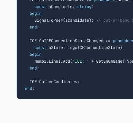
const
 aCandidate: 
string
)

begin
    SignalToPeer(aCandidate); 
// out-of-band 
end
;

  ICE.OnICEConnectionStateChanged := 
procedur
const
 aState: TsgcICEConnectionState)

begin
    Memo1.Lines.Add(
'ICE: '
 + GetEnumName(Typ
end
;

end
;