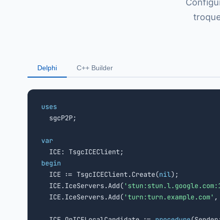
Configu
troque
Delphi
C++ Builder
uses

  sgcP2P;

var
begin

  ICE := TsgcICEClient.Create(
nil
);

  ICE.IceServers.Add(
'stun:stun.l.google.com:
  ICE.IceServers.Add(
'turn:turn.example.com'
,
  ICE.OnICELocalCandidate := 
procedure
(Sender