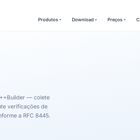
Produtos
Download
Preços
C
++Builder — colete
ute verificações de
nforme a RFC 8445.