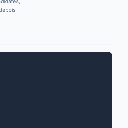
didates,
 depois