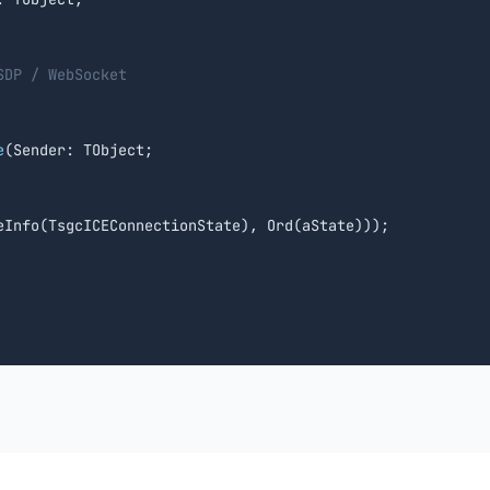
SDP / WebSocket
e
(Sender: TObject;

eInfo(TsgcICEConnectionState), Ord(aState)));
