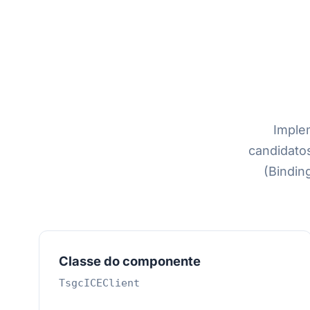
Imple
candidatos
(Bindi
Classe do componente
TsgcICEClient