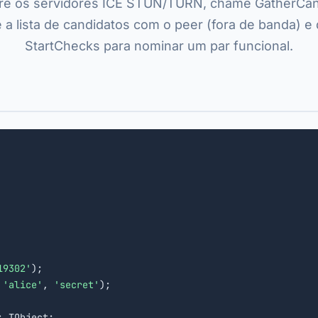
re os servidores ICE STUN/TURN, chame GatherCan
 a lista de candidatos com o peer (fora de banda) e
StartChecks para nominar um par funcional.
19302'
);

 
'alice'
, 
'secret'
);

: TObject;
