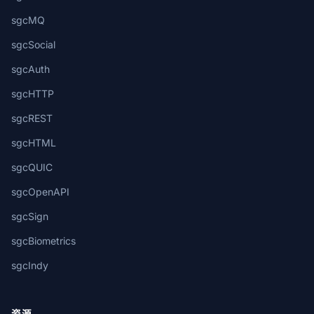
sgcMQ
sgcSocial
sgcAuth
sgcHTTP
sgcREST
sgcHTML
sgcQUIC
sgcOpenAPI
sgcSign
sgcBiometrics
sgcIndy