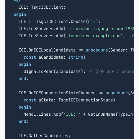
var
begin

  ICE := TsgcICEClient.Create(
nil
);

  ICE.IceServers.Add(
'stun:stun.l.google.com:19302
  ICE.IceServers.Add(
'turn:turn.example.com'
, 
'ali
  ICE.OnICELocalCandidate := 
procedure
(Sender: TObj
const
 aCandidate: 
string
)

begin
    SignalToPeer(aCandidate); 
// 带外 SDP / WebSoc
end
;

  ICE.OnICEConnectionStateChanged := 
procedure
(Sen
const
 aState: TsgcICEConnectionState)

begin
    Memo1.Lines.Add(
'ICE: '
 + GetEnumName(TypeInfo
end
;
