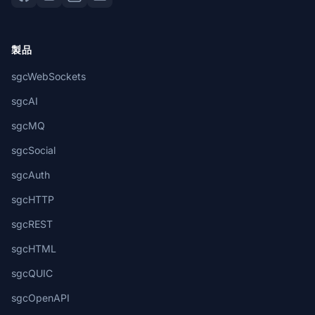
製品
sgcWebSockets
sgcAI
sgcMQ
sgcSocial
sgcAuth
sgcHTTP
sgcREST
sgcHTML
sgcQUIC
sgcOpenAPI