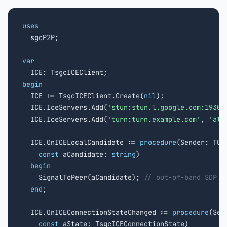
uses

  sgcP2P;

var
begin

  ICE := TsgcICEClient.Create(
nil
);

  ICE.IceServers.Add(
'stun:stun.l.google.com:19302
  ICE.IceServers.Add(
'turn:turn.example.com'
, 
'ali
  ICE.OnICELocalCandidate := 
procedure
(Sender: TObj
const
 aCandidate: 
string
)

begin
    SignalToPeer(aCandidate); 
// out-of-band SDP /
end
;

  ICE.OnICEConnectionStateChanged := 
procedure
(Sen
const
 aState: TsgcICEConnectionState)
