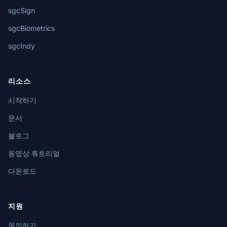
sgcSign
sgcBiometrics
sgcIndy
리소스
시작하기
문서
블로그
동영상 튜토리얼
다운로드
지원
문의하기