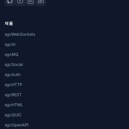
제품
sgcWebSockets
sgcAI
sgcMQ
sgcSocial
sgcAuth
sgcHTTP
sgcREST
sgcHTML
sgcQUIC
sgcOpenAPI