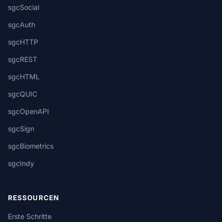
sgcSocial
sgcAuth
sgcHTTP
sgcREST
sgcHTML
sgcQUIC
sgcOpenAPI
sgcSign
sgcBiometrics
sgcIndy
RESSOURCEN
Erste Schritte