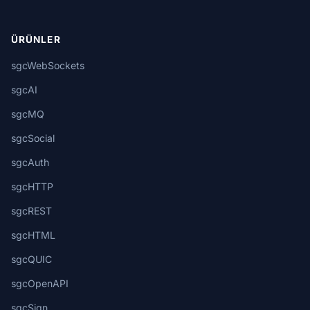
ÜRÜNLER
sgcWebSockets
sgcAI
sgcMQ
sgcSocial
sgcAuth
sgcHTTP
sgcREST
sgcHTML
sgcQUIC
sgcOpenAPI
sgcSign