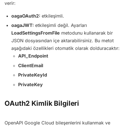
verir:
oagaOAuth2:
etkileşimli.
oagaJWT:
etkileşimli değil. Ayarları
LoadSettingsFromFile
metodunu kullanarak bir
JSON dosyasından içe aktarabilirsiniz. Bu metot
aşağıdaki özellikleri otomatik olarak dolduracaktır:
API_Endpoint
ClientEmail
PrivateKeyId
PrivateKey
OAuth2 Kimlik Bilgileri
OpenAPI Google Cloud bileşenlerini kullanmak ve