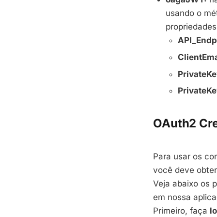
usando o mé
propriedades
API_Endp
ClientEma
PrivateKe
PrivateKe
OAuth2 Cre
Para usar os co
você deve obter
Veja abaixo os 
em nossa aplic
Primeiro, faça
l