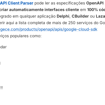
PI Client Parser
pode ler as especificações
OpenAPI
criar automaticamente interfaces cliente
em
100% cód
egrado em qualquer aplicação
Delphi
,
CBuilder
ou
Laza
rir aqui a lista completa de mais de 250 serviços do Go
egece.com/products/openapi/apis/google-cloud-sdk
erviços populares como:
ndar
l
!!