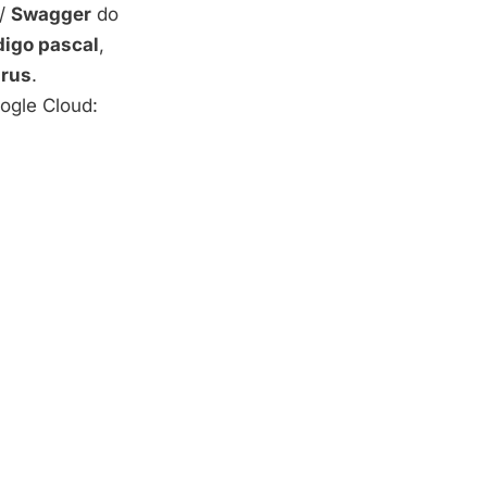
/
Swagger
do
igo pascal
,
rus
.
ogle Cloud: