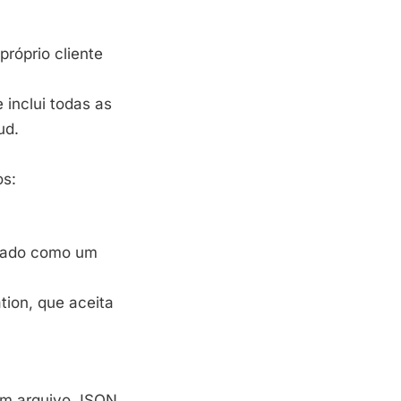
róprio cliente
 inclui todas as
ud.
os:
utado como um
tion, que aceita
 um arquivo JSON