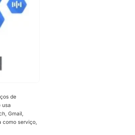
iços de
e usa
ch, Gmail,
a como serviço,