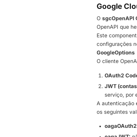
Google Clo
O
sgcOpenAPI G
OpenAPI que he
Este component
configurações n
GoogleOptions
O cliente OpenA
OAuth2 Cod
JWT (contas 
serviço, por
A autenticação 
os seguintes val
oagaOAuth2
oagaJWT:
nã