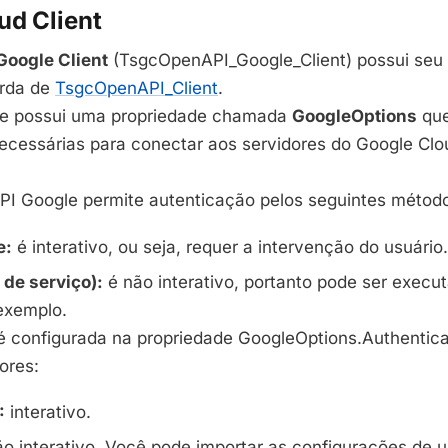
ud Client
oogle Client
(TsgcOpenAPI_Google_Client) possui seu p
rda de
TsgcOpenAPI_Client
.
e possui uma propriedade chamada
GoogleOptions
que
ecessárias para conectar aos servidores do Google Clo
PI Google permite autenticação pelos seguintes métod
e:
é interativo, ou seja, requer a intervenção do usuário.
de serviço):
é não interativo, portanto pode ser exec
 exemplo.
é configurada na propriedade GoogleOptions.Authentica
ores:
:
interativo.
o interativo. Você pode importar as configurações de