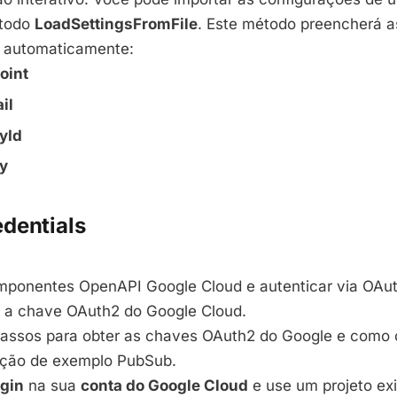
todo
LoadSettingsFromFile
. Este método preencherá a
 automaticamente:
oint
il
yId
y
dentials
mponentes OpenAPI Google Cloud e autenticar via OAut
 a chave OAuth2 do Google Cloud.
passos para obter as chaves OAuth2 do Google e como 
ação de exemplo PubSub.
ogin
na sua
conta do Google Cloud
e use um projeto exi