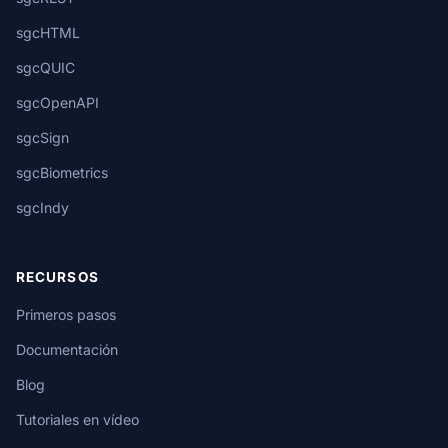
sgcHTML
sgcQUIC
sgcOpenAPI
sgcSign
sgcBiometrics
sgcIndy
RECURSOS
Primeros pasos
Documentación
Blog
Tutoriales en vídeo