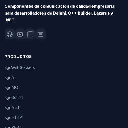
Componentes de comunicación de calidad empresarial
para desarrolladores de Delphi, C++ Builder, Lazarus y
.NET.
PRODUCTOS
sgcWebSockets
sgcAI
sgcMQ
sgcSocial
sgcAuth
sgcHTTP
sgcREST