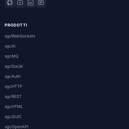
PRODOTTI
sgcWebSockets
sgcAI
sgcMQ
sgcSocial
sgcAuth
sgcHTTP
sgcREST
sgcHTML
sgcQUIC
sgcOpenAPI