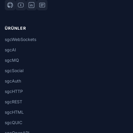
ÜRÜNLER
sgcWebSockets
sgcAI
sgcMQ
sgcSocial
sgcAuth
sgcHTTP
sgcREST
sgcHTML
sgcQUIC
sgcOpenAPI