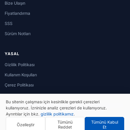
Bize Ulaşın
Fiyatlandırma
SSS
Sürüm Notları
YASAL
Gizlilik Politikası
Kullanım Koşulları
Çerez Politikası
Bu sitenin çalışması için kesinlikle gerekli çerezleri
kullanıyoruz. İzninizle analiz çerezleri de kullanıyoruz.
Ayrıntılar için bkz.
gizlilik politikamız
.
© 2026 eSeGeCe. Tüm Hakları Saklıdır.
Tümünü
Tümünü Kabul
Özelleştir
Gizlilik Politikası
Kullanım Koşulları
Reddet
Et