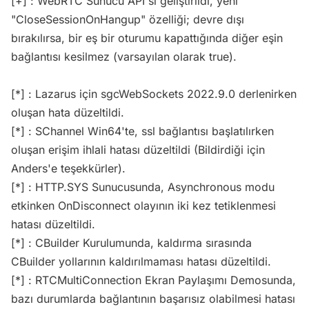
[+] : WebRTC Sunucu API'si geliştirildi, yeni
"CloseSessionOnHangup" özelliği; devre dışı
bırakılırsa, bir eş bir oturumu kapattığında diğer eşin
bağlantısı kesilmez (varsayılan olarak true).
[*] : Lazarus için sgcWebSockets 2022.9.0 derlenirken
oluşan hata düzeltildi.
[*] : SChannel Win64'te, ssl bağlantısı başlatılırken
oluşan erişim ihlali hatası düzeltildi (Bildirdiği için
Anders'e teşekkürler).
[*] : HTTP.SYS Sunucusunda, Asynchronous modu
etkinken OnDisconnect olayının iki kez tetiklenmesi
hatası düzeltildi.
[*] : CBuilder Kurulumunda, kaldırma sırasında
CBuilder yollarının kaldırılmaması hatası düzeltildi.
[*] : RTCMultiConnection Ekran Paylaşımı Demosunda,
bazı durumlarda bağlantının başarısız olabilmesi hatası