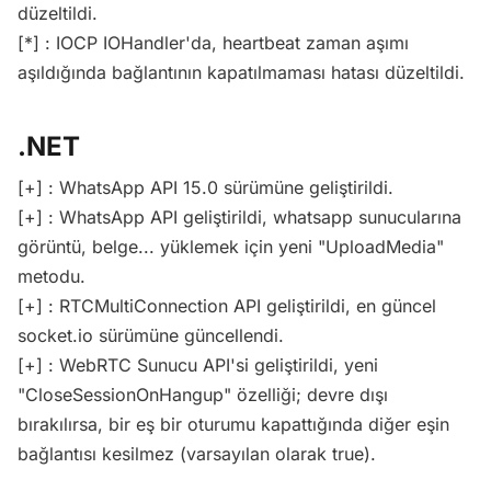
düzeltildi.
[*] : IOCP IOHandler'da, heartbeat zaman aşımı
aşıldığında bağlantının kapatılmaması hatası düzeltildi.
.NET
[+] : WhatsApp API 15.0 sürümüne geliştirildi.
[+] : WhatsApp API geliştirildi, whatsapp sunucularına
görüntü, belge... yüklemek için yeni "UploadMedia"
metodu.
[+] : RTCMultiConnection API geliştirildi, en güncel
socket.io sürümüne güncellendi.
[+] : WebRTC Sunucu API'si geliştirildi, yeni
"CloseSessionOnHangup" özelliği; devre dışı
bırakılırsa, bir eş bir oturumu kapattığında diğer eşin
bağlantısı kesilmez (varsayılan olarak true).