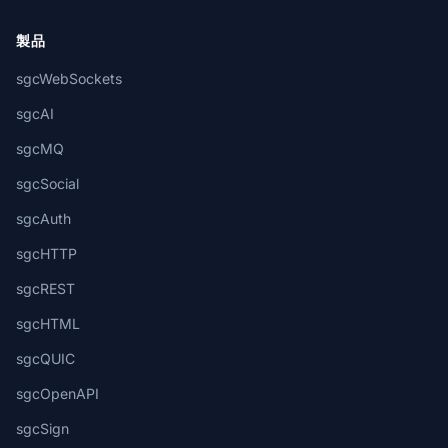
製品
sgcWebSockets
sgcAI
sgcMQ
sgcSocial
sgcAuth
sgcHTTP
sgcREST
sgcHTML
sgcQUIC
sgcOpenAPI
sgcSign