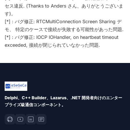
セス違反. (Thanks to Anders さん、ありがとうございま
す)。
[*] : バグ修正: RTCMultiConnection Screen Sharing デ
モ、 特定のケースで接続が失敗する可能性があった問題.
[*] : バグ修正: IOCP IOHandler, on heartbeat timeout
exceeded, 接続が閉じられていなかった問題.
Delphi、C++ Builder、Lazarus、.NET 開発者向けのエンター
プライズ級通信コンポーネント。