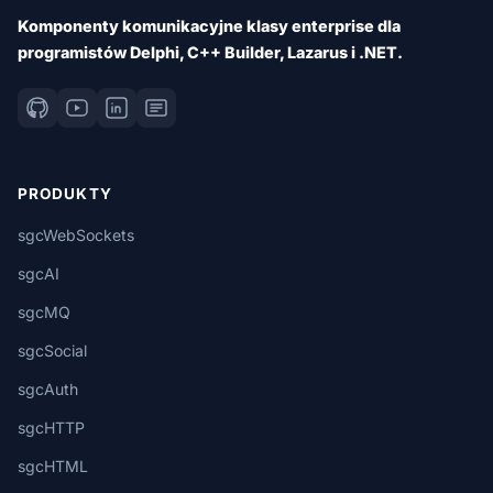
Komponenty komunikacyjne klasy enterprise dla
programistów Delphi, C++ Builder, Lazarus i .NET.
PRODUKTY
sgcWebSockets
sgcAI
sgcMQ
sgcSocial
sgcAuth
sgcHTTP
sgcHTML