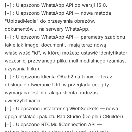
[+] : Ulepszono WhatsApp API do wersji 15.0.
[+] : Ulepszono WhatsApp API — nowa metoda
"UploadMedia" do przesyłania obrazów,
dokumentów... na serwery WhatsApp.
[+] : Ulepszono WhatsApp API — parametry szablonu
takie jak image, document... mają teraz nową
właściwość "id", w której możesz ustawić identyfikator
wcześniej przesłanego pliku multimedialnego (zamiast
używania linku).
[+] : Ulepszono klienta OAuth2 na Linux — teraz
obsługuje otwieranie URL w przeglądarce, gdy
wymagana jest interakcja klienta podczas
uwierzytelniania.
[+] : Ulepszono instalator sgcWebSockets — nowa
opcja instalacji pakietu Rad Studio (Delphi i CBuilder).
[+] : Ulepszono RTCMultiConnection API —