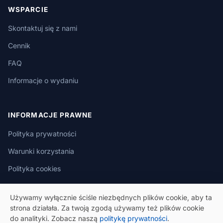
WSPARCIE
Skontaktuj się z nami
Cennik
FAQ
Informacje o wydaniu
INFORMACJE PRAWNE
Polityka prywatności
Warunki korzystania
Polityka cookies
Używamy wyłącznie ściśle niezbędnych plików cookie, aby ta
strona działała. Za twoją zgodą używamy też plików cookie
do analityki. Zobacz naszą
politykę prywatności
.
© 2026 eSeGeCe. Wszelkie prawa zastrzeżone.