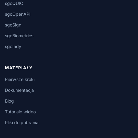
sgcQUIC
sgcOpenAPI
sgcSign
sgcBiometrics
sgcIndy
MATERIAŁY
Pierwsze kroki
Dokumentacja
Blog
Tutoriale wideo
Pliki do pobrania