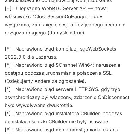
zaktualizowano do najnowszej wersji socket.io.
[+] : Ulepszono WebRTC Server API — nowa
właściwość "CloseSessionOnHangup": gdy
wyłączona, zamknięcie sesji przez jednego peera nie
rozłącza drugiego (domyślnie true).
[*] : Naprawiono błąd kompilacji sgcWebSockets
2022.9.0 dla Lazarusa.
[*] : Naprawiono błąd SChannel Win64: naruszenie
dostępu podczas uruchamiania połączenia SSL.
(Dziękujemy Anders za zgłoszenie).
[*] : Naprawiono błąd serwera HTTP.SYS: gdy tryb
asynchroniczny był włączony, zdarzenie OnDisconnect
było wywoływane dwukrotnie.
[*] : Naprawiono błąd instalatora CBuilder: podczas
deinstalacji ścieżki CBuilder nie były usuwane.
[*] : Naprawiono błąd demo udostępniania ekranu