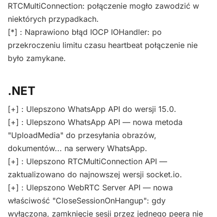
RTCMultiConnection: połączenie mogło zawodzić w
niektórych przypadkach.
[*] : Naprawiono błąd IOCP IOHandler: po
przekroczeniu limitu czasu heartbeat połączenie nie
było zamykane.
.NET
[+] : Ulepszono WhatsApp API do wersji 15.0.
[+] : Ulepszono WhatsApp API — nowa metoda
"UploadMedia" do przesyłania obrazów,
dokumentów... na serwery WhatsApp.
[+] : Ulepszono RTCMultiConnection API —
zaktualizowano do najnowszej wersji socket.io.
[+] : Ulepszono WebRTC Server API — nowa
właściwość "CloseSessionOnHangup": gdy
wyłączona, zamknięcie sesji przez jednego peera nie