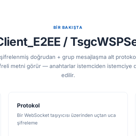
BIR BAKIŞTA
lient_E2EE / TsgcWSPSe
şifrelenmiş doğrudan + grup mesajlaşma alt protok
ifreli metni görür — anahtarlar istemciden istemciye 
edilir.
Protokol
Bir WebSocket taşıyıcısı üzerinden uçtan uca
şifreleme