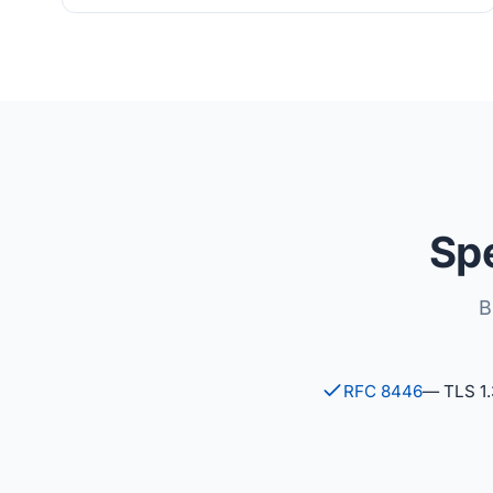
Spe
B
RFC 8446
— TLS 1.3