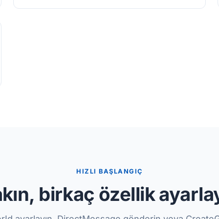
HIZLI BAŞLANGIÇ
akın, birkaç özellik ayarla
erId ayarlayın, DirectMessage gönderin veya Create