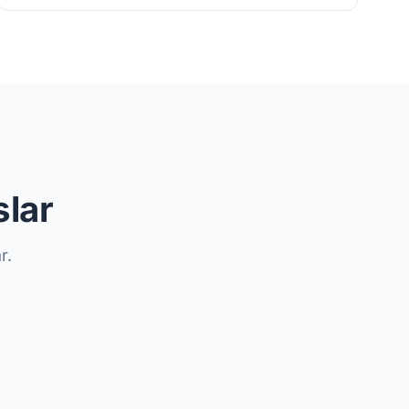
slar
r.