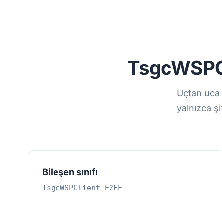
TsgcWSPC
Uçtan uca 
yalnızca ş
Bileşen sınıfı
TsgcWSPClient_E2EE