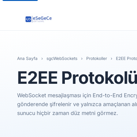
Ana Sayfa
›
sgcWebSockets
›
Protokoller
›
E2EE Proto
E2EE
Protokol
WebSocket mesajlaşması için End-to-End Encry
gönderende şifrelenir ve yalnızca amaçlanan alı
sunucu hiçbir zaman düz metni görmez.