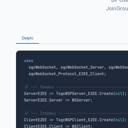
JoinGrou
Delphi
uses

  sgcWebSocket, sgcWebSocket_Server, sgcWebSo
  sgcWebSocket_Protocol_E2EE_Client;

// --- Sunucu -------------------------------

ServerE2EE := TsgcWSPServer_E2EE.Create(
nil
);

ServerE2EE.Server := WSServer;

// --- İstemci ------------------------------

ClientE2EE := TsgcWSPClient_E2EE.Create(
nil
);

ClientE2EE.Client := WSClient;
