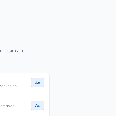
ojesini alın
Aç
an indirin.
Aç
feransları —