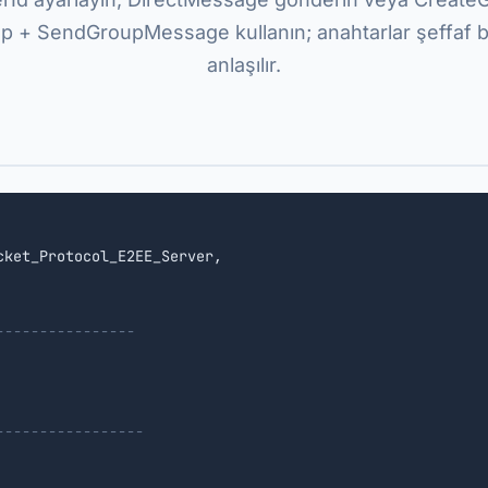
p + SendGroupMessage kullanın; anahtarlar şeffaf bi
anlaşılır.
cket_Protocol_E2EE_Server,

----------------
-----------------