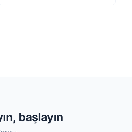
yın, başlayın
Group +