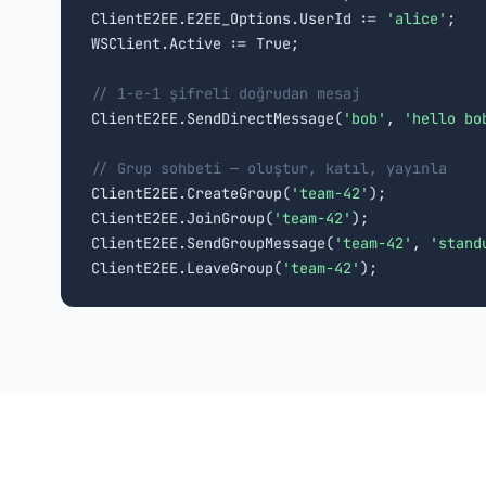
ClientE2EE.E2EE_Options.UserId := 
'alice'
;

WSClient.Active := True;

// 1-e-1 şifreli doğrudan mesaj

ClientE2EE.SendDirectMessage(
'bob'
, 
'hello bo
// Grup sohbeti — oluştur, katıl, yayınla

ClientE2EE.CreateGroup(
'team-42'
);

ClientE2EE.JoinGroup(
'team-42'
);

ClientE2EE.SendGroupMessage(
'team-42'
, 
'stand
ClientE2EE.LeaveGroup(
'team-42'
);