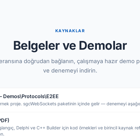
KAYNAKLAR
Belgeler ve Demolar
eransına doğrudan bağlanın, çalışmaya hazır demo pr
ve denemeyi indirin.
— Demos\Protocols\E2EE
rnek proje. sgcWebSockets paketinin içinde gelir — denemeyi aşağıd
PDF)
başlangıç, Delphi ve C++ Builder için kod örnekleri ve birincil kaynak re
en.