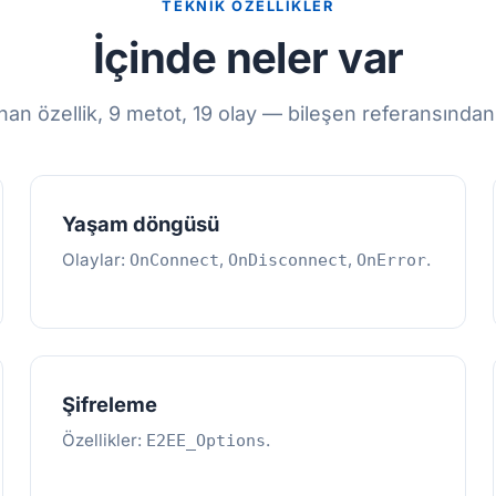
TEKNIK ÖZELLIKLER
İçinde neler var
an özellik, 9 metot, 19 olay — bileşen referansından 
Yaşam döngüsü
Olaylar:
,
,
.
OnConnect
OnDisconnect
OnError
Şifreleme
Özellikler:
.
E2EE_Options