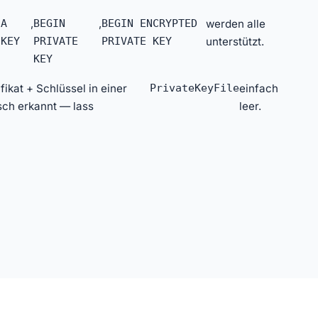
SA
,
BEGIN
,
BEGIN ENCRYPTED
werden alle
 KEY
PRIVATE
PRIVATE KEY
unterstützt.
KEY
ikat + Schlüssel in einer
PrivateKeyFile
einfach
sch erkannt — lass
leer.