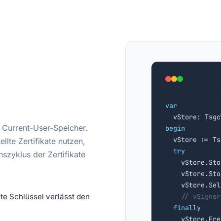
var
Current-User-Speicher.
begin

  vStore := T
lte Zertifikate nutzen,
try
zyklus der Zertifikate
    vStore.Sto
    vStore.Sto
    vStore.Sel
te Schlüssel verlässt den
// vSigner
finally
    vStore.Free