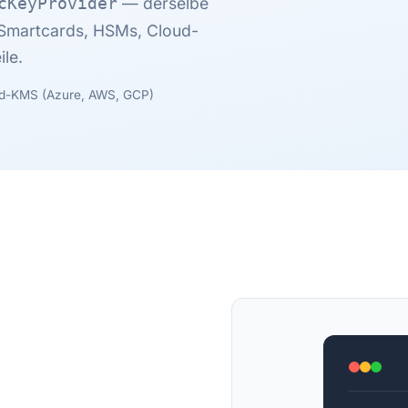
— derselbe
cKeyProvider
, Smartcards, HSMs, Cloud-
le.
d-KMS (Azure, AWS, GCP)