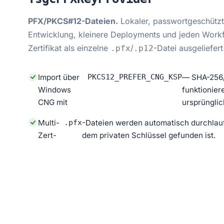
PFX/PKCS#12-Dateien.
Lokaler, passwortgeschützte
Entwicklung, kleinere Deployments und jeden Work
Zertifikat als einzelne
/
-Datei ausgeliefert
.pfx
.p12
Import über
PKCS12_PREFER_CNG_KSP
— SHA-256/
Windows
funktionie
CNG mit
ursprüngli
Multi-
.pfx
-Dateien werden automatisch durchlaufe
Zert-
dem privaten Schlüssel gefunden ist.