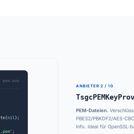
pem.pas
ANBIETER 2 / 10
TsgcPEMKeyPro
PEM-Dateien.
Verschlüss
ate(
nil
);

PBES2/PBKDF2/AES-CBC so
Info. Ideal für OpenSSL-ba
t.pem'
;
