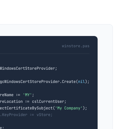
winstore.pas
sgcWindowsCertStoreProvider.Create(
nil
);

reName := 
'MY'
;

reLocation := cslCurrentUser;

ectCertificateBySubject(
'My Company'
);

.KeyProvider := vStore;
;
