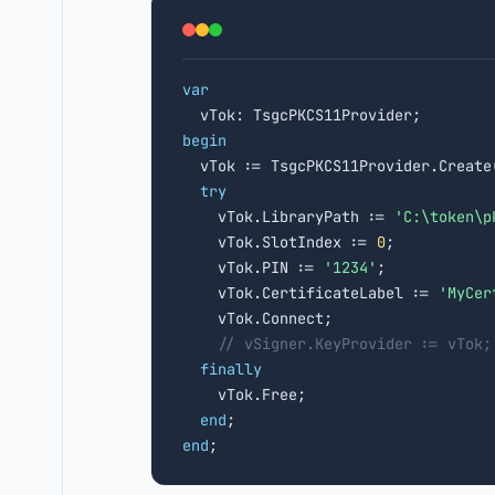
var
begin

  vTok := TsgcPKCS11Provider.Create
try
    vTok.LibraryPath := 
'C:\token\p
    vTok.SlotIndex := 
0
;

    vTok.PIN := 
'1234'
;

    vTok.CertificateLabel := 
'MyCer
    vTok.Connect;

// vSigner.KeyProvider := vTok;
finally
    vTok.Free;

end
end
;