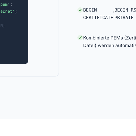
.pem'
;

BEGIN
,
BEGIN R
secret'
;

CERTIFICATE
PRIVATE
EM;
Kombinierte PEMs (Zertif
Datei) werden automati