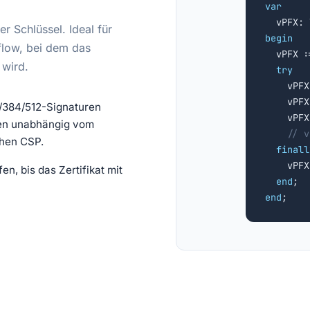
var
r Schlüssel. Ideal für
begin
flow, bei dem das

  vPFX 
 wird.
try
    vPFX
    vPFX
384/512-Signaturen
    vPFX
ren unabhängig vom
// v
chen CSP.
finall
    vPFX
n, bis das Zertifikat mit
end
end
;