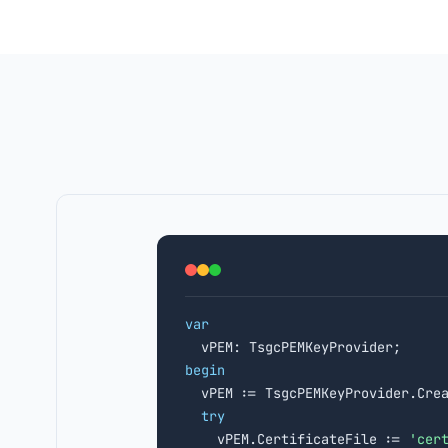
var
begin

  vPEM := TsgcPEMKeyProvider.Cre
try
    vPEM.CertificateFile := 
'cer