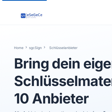
Home
sgcSign
Schlüsselanbieter
Bring dein eig
Schlüsselmater
10 Anbieter