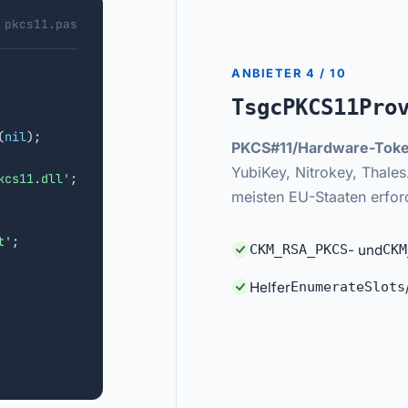
pkcs11.pas
ANBIETER 4 / 10
TsgcPKCS11Pro
(
nil
);

PKCS#11/Hardware-Toke
YubiKey, Nitrokey, Thales.
kcs11.dll'
;

meisten EU-Staaten erford
t'
;

CKM_RSA_PKCS
- und
CKM
Helfer
EnumerateSlots