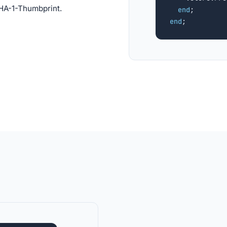
HA-1-Thumbprint.
end
end
;