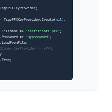
:= TsgcPFXKeyProvider.Create(
nil
);

.FileName := 
'certificate.pfx'
;

.Password := 
'mypassword'
;

.LoadFromFile;

Signer.KeyProvider := vPFX;
y
.Free;
