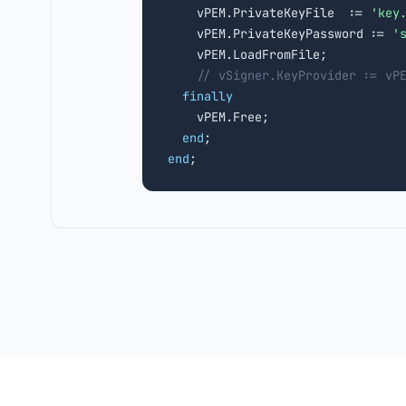
    vPEM.PrivateKeyFile  := 
'key
    vPEM.PrivateKeyPassword := 
'
    vPEM.LoadFromFile;

// vSigner.KeyProvider := vP
finally
    vPEM.Free;

end
end
;