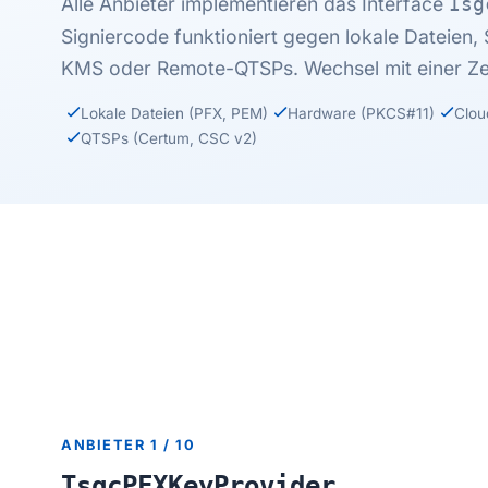
Alle Anbieter implementieren das Interface
Isg
Signiercode funktioniert gegen lokale Dateien
KMS oder Remote-QTSPs. Wechsel mit einer Zei
Lokale Dateien (PFX, PEM)
Hardware (PKCS#11)
Clou
QTSPs (Certum, CSC v2)
ANBIETER 1 / 10
TsgcPFXKeyProvider