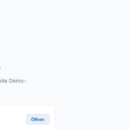
s
eite Demo-
Öffnen