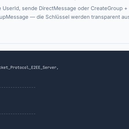
e UserId, sende DirectMessage oder CreateGroup +
pMessage — die Schlüssel werden transparent au
cket_Protocol_E2EE_Server,

----------------
----------------