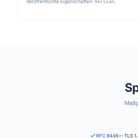
Veröffentlichte Eigenschaften:
.
Version
Sp
Maßg
RFC 8446
— TLS 1.