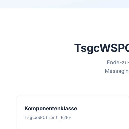
TsgcWSPC
Ende-zu-
Messaging
Komponentenklasse
TsgcWSPClient_E2EE