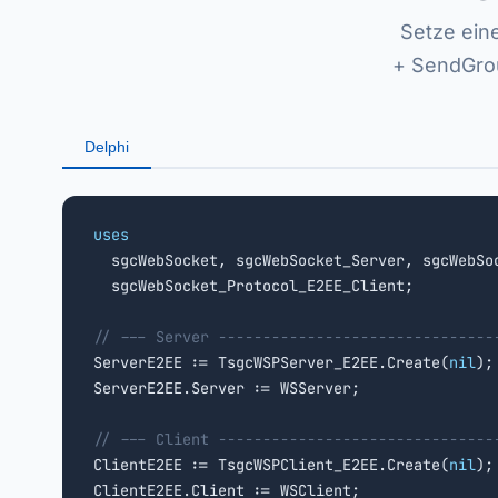
Setze ein
+ SendGrou
Delphi
uses

  sgcWebSocket, sgcWebSocket_Server, sgcWebSo
  sgcWebSocket_Protocol_E2EE_Client;

// --- Server -------------------------------

ServerE2EE := TsgcWSPServer_E2EE.Create(
nil
);

ServerE2EE.Server := WSServer;

// --- Client -------------------------------

ClientE2EE := TsgcWSPClient_E2EE.Create(
nil
);

ClientE2EE.Client := WSClient;
