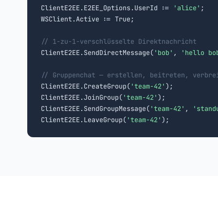
ClientE2EE.E2EE_Options.UserId := 
'alice'
;

WSClient.Active := True;

// 1-zu-1-verschlüsselte Direktnachricht

ClientE2EE.SendDirectMessage(
'bob'
, 
'hello bo
// Gruppenchat — erstellen, beitreten, verbre

ClientE2EE.CreateGroup(
'team-42'
);

ClientE2EE.JoinGroup(
'team-42'
);

ClientE2EE.SendGroupMessage(
'team-42'
, 
'stand
ClientE2EE.LeaveGroup(
'team-42'
);