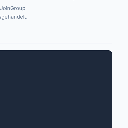
 JoinGroup
sgehandelt.