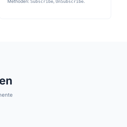
Methoden:
,
.
Subscribe
UnSubscribe
zen
nente