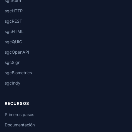
sgcAuth
sgcHTTP
sgcREST
sgcHTML
sgcQUIC
sgcOpenAPI
sgcSign
sgcBiometrics
sgcIndy
RECURSOS
Primeros pasos
Documentación