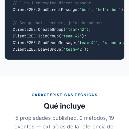
// 1-to-1 encrypted direct message

ClientE2EE.SendDirectMessage(
'bob'
, 
'hello bob'
);

// Group chat — create, join, broadcast

ClientE2EE.CreateGroup(
'team-42'
);

ClientE2EE.JoinGroup(
'team-42'
);

ClientE2EE.SendGroupMessage(
'team-42'
, 
'standup at
ClientE2EE.LeaveGroup(
'team-42'
);
CARACTERÍSTICAS TÉCNICAS
Qué incluye
5 propiedades published, 9 métodos, 19
eventos — extraídos de la referencia del