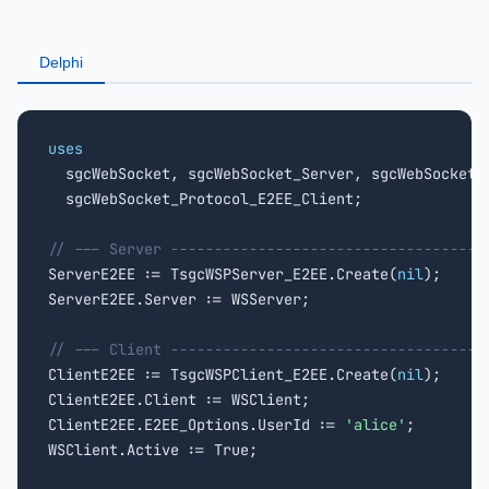
Delphi
uses

  sgcWebSocket, sgcWebSocket_Server, sgcWebSocket_
  sgcWebSocket_Protocol_E2EE_Client;

// --- Server ------------------------------------

ServerE2EE := TsgcWSPServer_E2EE.Create(
nil
);

ServerE2EE.Server := WSServer;

// --- Client ------------------------------------

ClientE2EE := TsgcWSPClient_E2EE.Create(
nil
);

ClientE2EE.Client := WSClient;

ClientE2EE.E2EE_Options.UserId := 
'alice'
;

WSClient.Active := True;
