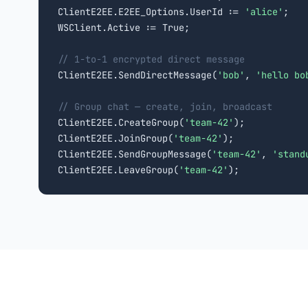
ClientE2EE.E2EE_Options.UserId := 
'alice'
;

WSClient.Active := True;

// 1-to-1 encrypted direct message

ClientE2EE.SendDirectMessage(
'bob'
, 
'hello bo
// Group chat — create, join, broadcast

ClientE2EE.CreateGroup(
'team-42'
);

ClientE2EE.JoinGroup(
'team-42'
);

ClientE2EE.SendGroupMessage(
'team-42'
, 
'stand
ClientE2EE.LeaveGroup(
'team-42'
);