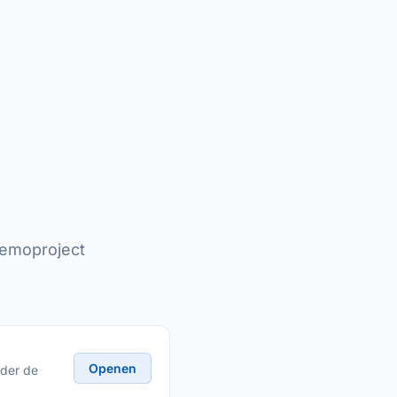
demoproject
Openen
nder de