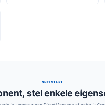
SNELSTART
nent, stel enkele eigens
serId in, verstuur een DirectMessage of gebruik Cr