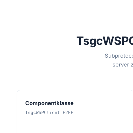
TsgcWSPC
Subprotoco
server z
Componentklasse
TsgcWSPClient_E2EE