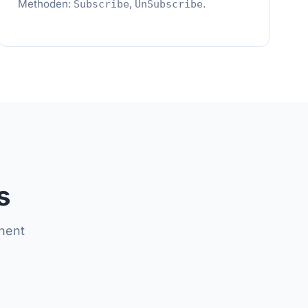
Methoden:
,
.
Subscribe
UnSubscribe
s
onent