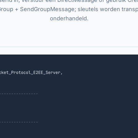
Group + SendGroupMessage; sleutels worden transp
onderhandeld.
cket_Protocol_E2EE_Server,

----------------
----------------