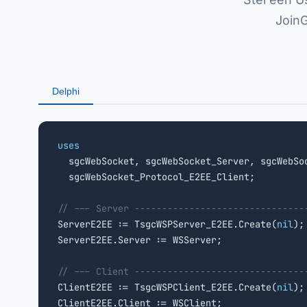
Join
Delphi
uses

  sgcWebSocket, sgcWebSocket_Server, sgcWebSo
  sgcWebSocket_Protocol_E2EE_Client;

// --- Server -------------------------------

ServerE2EE := TsgcWSPServer_E2EE.Create(
nil
);

ServerE2EE.Server := WSServer;

// --- Client -------------------------------

ClientE2EE := TsgcWSPClient_E2EE.Create(
nil
);

ClientE2EE.Client := WSClient;
