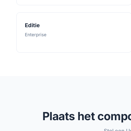
Editie
Enterprise
Plaats het compo
Stel een U