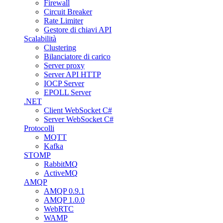
Firewall
Circuit Breaker
Rate Limiter
Gestore di chiavi API
Scalabilità
Clustering
Bilanciatore di carico
Server proxy
Server API HTTP
IOCP Server
EPOLL Server
.NET
Client WebSocket C#
Server WebSocket C#
Protocolli
MQTT
Kafka
STOMP
RabbitMQ
ActiveMQ
AMQP
AMQP 0.9.1
AMQP 1.0.0
WebRTC
WAMP