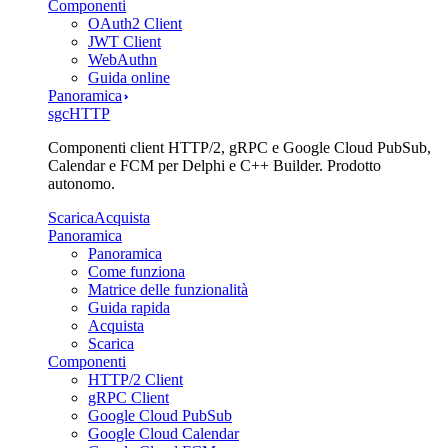
Componenti
OAuth2 Client
JWT Client
WebAuthn
Guida online
Panoramica
sgcHTTP
Componenti client HTTP/2, gRPC e Google Cloud PubSub,
Calendar e FCM per Delphi e C++ Builder. Prodotto
autonomo.
Scarica
Acquista
Panoramica
Panoramica
Come funziona
Matrice delle funzionalità
Guida rapida
Acquista
Scarica
Componenti
HTTP/2 Client
gRPC Client
Google Cloud PubSub
Google Cloud Calendar