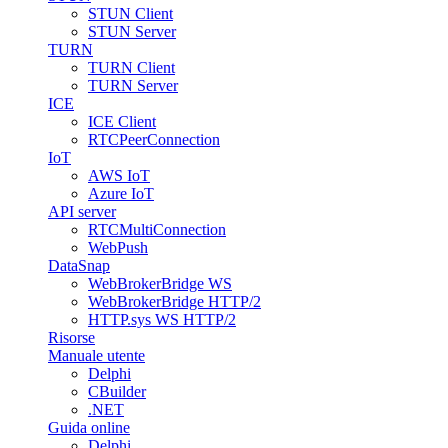
STUN Client
STUN Server
TURN
TURN Client
TURN Server
ICE
ICE Client
RTCPeerConnection
IoT
AWS IoT
Azure IoT
API server
RTCMultiConnection
WebPush
DataSnap
WebBrokerBridge WS
WebBrokerBridge HTTP/2
HTTP.sys WS HTTP/2
Risorse
Manuale utente
Delphi
CBuilder
.NET
Guida online
Delphi