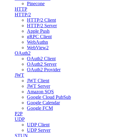
Pinecone
HTTP
HTTP/2
HTTP/2 Client
HTTP/2 Server
Apple Push
gRPC Client
WebAuthn
WebView2
OAuth2
OAuth2 Client
OAuth2 Server
OAuth2 Provider
JWT
JWT Client
JWT Server
Amazon SQS
Google Cloud PubSub
Google Calendar
Google FCM
P2P
UDP
UDP Client
UDP Server
STUN