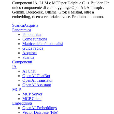
Componenti IA, LLM e MCP per Delphi e C++ Builder. Un
unico componente di chat raggiunge OpenAI, Anthropic,
Gemini, DeepSeek, Ollama, Grok e Mistral, oltre a
embedding, ricerca vettoriale e voce. Prodotto autonomo.
Scarica
Acquista
Panoramica
Panoramica
Come funziona
Matrice delle funzionalità
Guida rapida
Acquista
Scarica
Componenti
IA
AI Chat
OpenAI ChatBot
OpenAI Translator
OpenAI Assistant
MCP
MCP Server
MCP Client
Embeddings
OpenAI Embeddings
Vector Database (File)