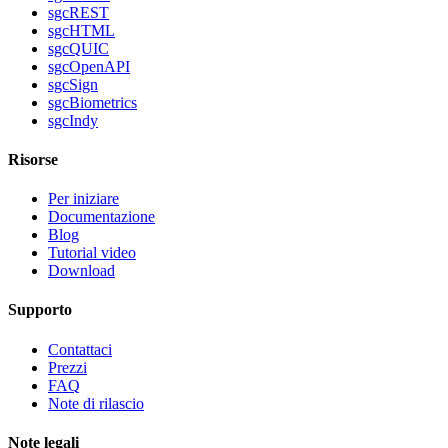
sgcREST
sgcHTML
sgcQUIC
sgcOpenAPI
sgcSign
sgcBiometrics
sgcIndy
Risorse
Per iniziare
Documentazione
Blog
Tutorial video
Download
Supporto
Contattaci
Prezzi
FAQ
Note di rilascio
Note legali