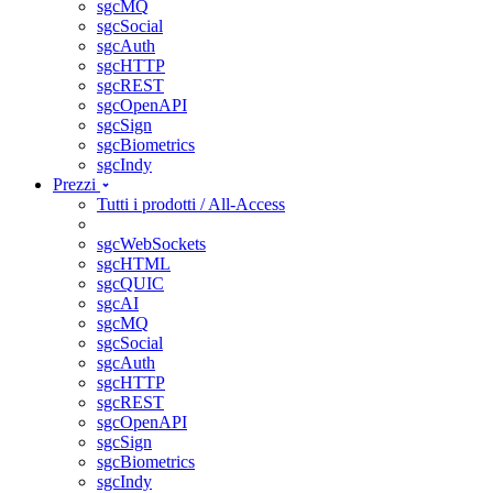
sgcMQ
sgcSocial
sgcAuth
sgcHTTP
sgcREST
sgcOpenAPI
sgcSign
sgcBiometrics
sgcIndy
Prezzi
Tutti i prodotti / All-Access
sgcWebSockets
sgcHTML
sgcQUIC
sgcAI
sgcMQ
sgcSocial
sgcAuth
sgcHTTP
sgcREST
sgcOpenAPI
sgcSign
sgcBiometrics
sgcIndy