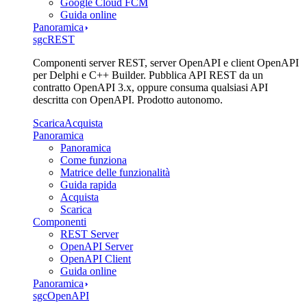
Google Cloud FCM
Guida online
Panoramica
sgcREST
Componenti server REST, server OpenAPI e client OpenAPI
per Delphi e C++ Builder. Pubblica API REST da un
contratto OpenAPI 3.x, oppure consuma qualsiasi API
descritta con OpenAPI. Prodotto autonomo.
Scarica
Acquista
Panoramica
Panoramica
Come funziona
Matrice delle funzionalità
Guida rapida
Acquista
Scarica
Componenti
REST Server
OpenAPI Server
OpenAPI Client
Guida online
Panoramica
sgcOpenAPI