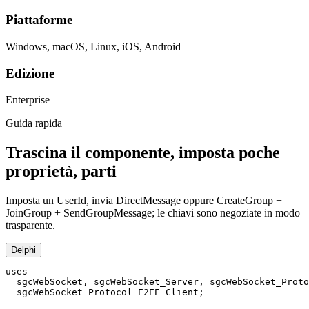
Piattaforme
Windows, macOS, Linux, iOS, Android
Edizione
Enterprise
Guida rapida
Trascina il componente, imposta poche
proprietà, parti
Imposta un UserId, invia DirectMessage oppure CreateGroup +
JoinGroup + SendGroupMessage; le chiavi sono negoziate in modo
trasparente.
Delphi
uses

  sgcWebSocket, sgcWebSocket_Server, sgcWebSocket_Proto
  sgcWebSocket_Protocol_E2EE_Client;
