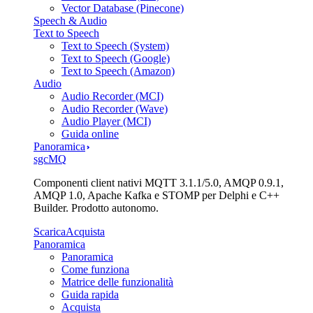
Vector Database (Pinecone)
Speech & Audio
Text to Speech
Text to Speech (System)
Text to Speech (Google)
Text to Speech (Amazon)
Audio
Audio Recorder (MCI)
Audio Recorder (Wave)
Audio Player (MCI)
Guida online
Panoramica
sgcMQ
Componenti client nativi MQTT 3.1.1/5.0, AMQP 0.9.1,
AMQP 1.0, Apache Kafka e STOMP per Delphi e C++
Builder. Prodotto autonomo.
Scarica
Acquista
Panoramica
Panoramica
Come funziona
Matrice delle funzionalità
Guida rapida
Acquista