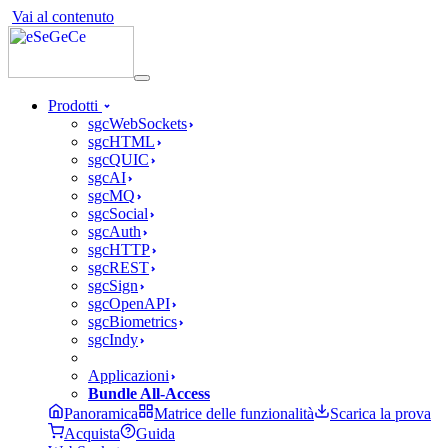
Vai al contenuto
Prodotti
sgcWebSockets
sgcHTML
sgcQUIC
sgcAI
sgcMQ
sgcSocial
sgcAuth
sgcHTTP
sgcREST
sgcSign
sgcOpenAPI
sgcBiometrics
sgcIndy
Applicazioni
Bundle All-Access
Panoramica
Matrice delle funzionalità
Scarica la prova
Acquista
Guida