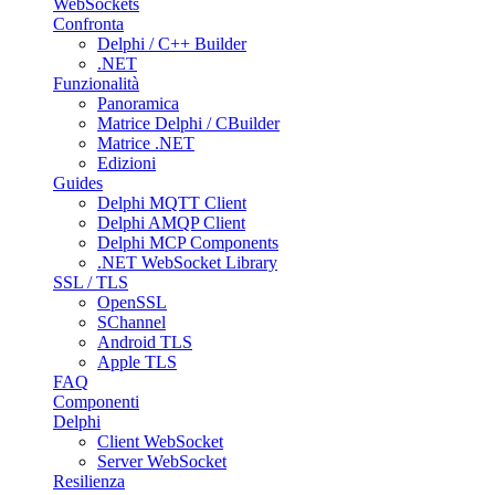
WebSockets
Confronta
Delphi / C++ Builder
.NET
Funzionalità
Panoramica
Matrice Delphi / CBuilder
Matrice .NET
Edizioni
Guides
Delphi MQTT Client
Delphi AMQP Client
Delphi MCP Components
.NET WebSocket Library
SSL / TLS
OpenSSL
SChannel
Android TLS
Apple TLS
FAQ
Componenti
Delphi
Client WebSocket
Server WebSocket
Resilienza