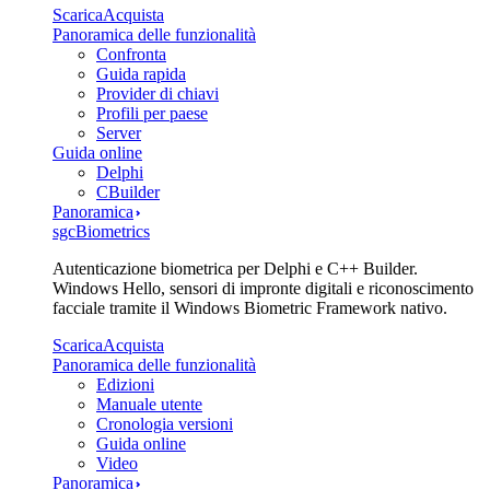
Scarica
Acquista
Panoramica delle funzionalità
Confronta
Guida rapida
Provider di chiavi
Profili per paese
Server
Guida online
Delphi
CBuilder
Panoramica
sgcBiometrics
Autenticazione biometrica per Delphi e C++ Builder.
Windows Hello, sensori di impronte digitali e riconoscimento
facciale tramite il Windows Biometric Framework nativo.
Scarica
Acquista
Panoramica delle funzionalità
Edizioni
Manuale utente
Cronologia versioni
Guida online
Video
Panoramica