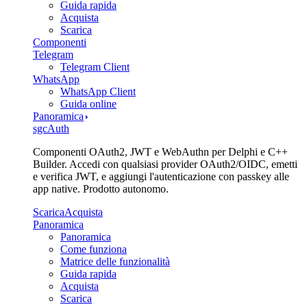
Guida rapida
Acquista
Scarica
Componenti
Telegram
Telegram Client
WhatsApp
WhatsApp Client
Guida online
Panoramica
sgcAuth
Componenti OAuth2, JWT e WebAuthn per Delphi e C++
Builder. Accedi con qualsiasi provider OAuth2/OIDC, emetti
e verifica JWT, e aggiungi l'autenticazione con passkey alle
app native. Prodotto autonomo.
Scarica
Acquista
Panoramica
Panoramica
Come funziona
Matrice delle funzionalità
Guida rapida
Acquista
Scarica