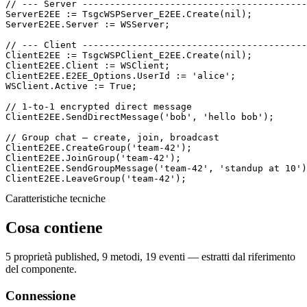
// --- Server -----------------------------------------

ServerE2EE := TsgcWSPServer_E2EE.Create(
nil
);

ServerE2EE.Server := WSServer;

// --- Client -----------------------------------------

ClientE2EE := TsgcWSPClient_E2EE.Create(
nil
);

ClientE2EE.Client := WSClient;

ClientE2EE.E2EE_Options.UserId := 
'alice'
;

WSClient.Active := True;

// 1-to-1 encrypted direct message

ClientE2EE.SendDirectMessage(
'bob'
, 
'hello bob'
);

// Group chat — create, join, broadcast

ClientE2EE.CreateGroup(
'team-42'
);

ClientE2EE.JoinGroup(
'team-42'
);

ClientE2EE.SendGroupMessage(
'team-42'
, 
'standup at 10'
)
ClientE2EE.LeaveGroup(
'team-42'
);
Caratteristiche tecniche
Cosa contiene
5 proprietà published, 9 metodi, 19 eventi — estratti dal riferimento
del componente.
Connessione