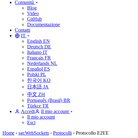
Comunità
Blog
Video
GitHub
Documentazione
Contatti
IT
English
EN
Deutsch
DE
Italiano
IT
Français
FR
Nederlands
NL
Español
ES
Polski
PL
한국어
KO
日本語
JA
中文
ZH
Português (Brasil)
BR
Türkçe
TR
Accedi
Il mio account
Il mio account
Esci
Home
›
sgcWebSockets
›
Protocolli
›
Protocollo E2EE