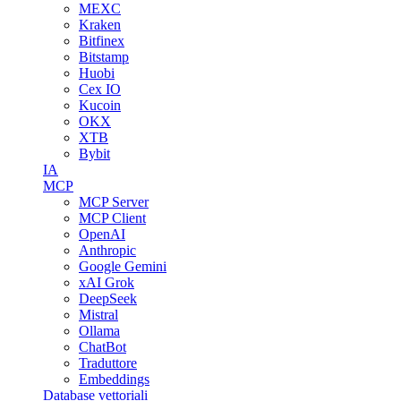
MEXC
Kraken
Bitfinex
Bitstamp
Huobi
Cex IO
Kucoin
OKX
XTB
Bybit
IA
MCP
MCP Server
MCP Client
OpenAI
Anthropic
Google Gemini
xAI Grok
DeepSeek
Mistral
Ollama
ChatBot
Traduttore
Embeddings
Database vettoriali