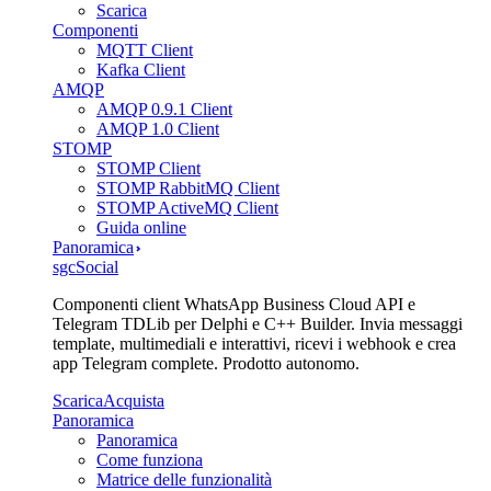
Scarica
Componenti
MQTT Client
Kafka Client
AMQP
AMQP 0.9.1 Client
AMQP 1.0 Client
STOMP
STOMP Client
STOMP RabbitMQ Client
STOMP ActiveMQ Client
Guida online
Panoramica
sgcSocial
Componenti client WhatsApp Business Cloud API e
Telegram TDLib per Delphi e C++ Builder. Invia messaggi
template, multimediali e interattivi, ricevi i webhook e crea
app Telegram complete. Prodotto autonomo.
Scarica
Acquista
Panoramica
Panoramica
Come funziona
Matrice delle funzionalità