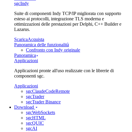
sgcIndy
Suite di componenti Indy TCP/IP migliorata con supporto
esteso ai protocolli, integrazione TLS moderna e
ottimizzazioni delle prestazioni per Delphi, C++ Builder e
Lazarus.
Scarica
Acquista
Panoramica delle funzionalità
Confronto con Indy originale
Panoramica
Applicazioni
Applicazioni pronte all'uso realizzate con le librerie di
componenti sgc.
Applicazioni
sgcClaudeCodeRemote
sgcTrader
sgcTrader Binance
Download
sgcWebSockets
sgcHTML
sgcQUIC
sgcAI