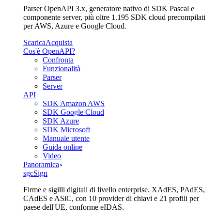
Parser OpenAPI 3.x, generatore nativo di SDK Pascal e
componente server, più oltre 1.195 SDK cloud precompilati
per AWS, Azure e Google Cloud.
Scarica
Acquista
Cos'è OpenAPI?
Confronta
Funzionalità
Parser
Server
API
SDK Amazon AWS
SDK Google Cloud
SDK Azure
SDK Microsoft
Manuale utente
Guida online
Video
Panoramica
sgcSign
Firme e sigilli digitali di livello enterprise. XAdES, PAdES,
CAdES e ASiC, con 10 provider di chiavi e 21 profili per
paese dell'UE, conforme eIDAS.