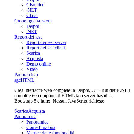
CBuilder
.NET
Classi
Cronologia versioni
Delphi
.NET
Report dei test
Report dei test server
Report dei test client
Scarica
Acquista
Demo online
Video
Panoramica
sgcHTML
Crea interfacce web complete in Delphi, C++ Builder e .NET
con oltre 60 componenti HTML lato server basati su
Bootstrap 5 e htmx. Nessun JavaScript richiesto.
Scarica
Acquista
Panoramica
Panoramica
Come funziona
Matrice delle funzionalità