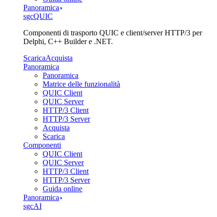
Panoramica
sgcQUIC
Componenti di trasporto QUIC e client/server HTTP/3 per
Delphi, C++ Builder e .NET.
Scarica
Acquista
Panoramica
Panoramica
Matrice delle funzionalità
QUIC Client
QUIC Server
HTTP/3 Client
HTTP/3 Server
Acquista
Scarica
Componenti
QUIC Client
QUIC Server
HTTP/3 Client
HTTP/3 Server
Guida online
Panoramica
sgcAI