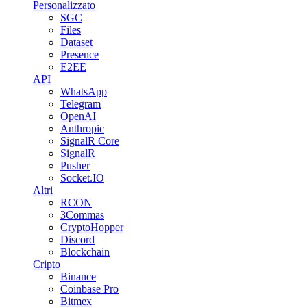
Personalizzato
SGC
Files
Dataset
Presence
E2EE
API
WhatsApp
Telegram
OpenAI
Anthropic
SignalR Core
SignalR
Pusher
Socket.IO
Altri
RCON
3Commas
CryptoHopper
Discord
Blockchain
Cripto
Binance
Coinbase Pro
Bitmex