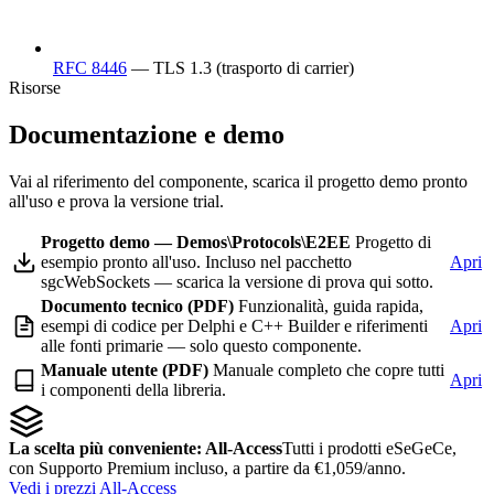
RFC 8446
— TLS 1.3 (trasporto di carrier)
Risorse
Documentazione e demo
Vai al riferimento del componente, scarica il progetto demo pronto
all'uso e prova la versione trial.
Progetto demo — Demos\Protocols\E2EE
Progetto di
esempio pronto all'uso. Incluso nel pacchetto
Apri
sgcWebSockets — scarica la versione di prova qui sotto.
Documento tecnico (PDF)
Funzionalità, guida rapida,
esempi di codice per Delphi e C++ Builder e riferimenti
Apri
alle fonti primarie — solo questo componente.
Manuale utente (PDF)
Manuale completo che copre tutti
Apri
i componenti della libreria.
La scelta più conveniente: All-Access
Tutti i prodotti eSeGeCe,
con Supporto Premium incluso, a partire da €1,059/anno.
Vedi i prezzi All-Access