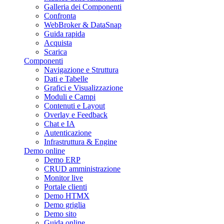
Galleria dei Componenti
Confronta
WebBroker & DataSnap
Guida rapida
Acquista
Scarica
Componenti
Navigazione e Struttura
Dati e Tabelle
Grafici e Visualizzazione
Moduli e Campi
Contenuti e Layout
Overlay e Feedback
Chat e IA
Autenticazione
Infrastruttura & Engine
Demo online
Demo ERP
CRUD amministrazione
Monitor live
Portale clienti
Demo HTMX
Demo griglia
Demo sito
Guida online