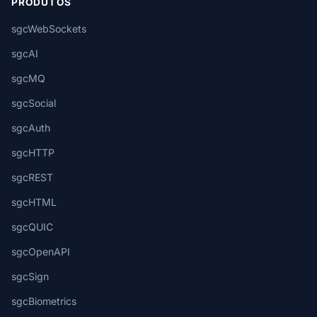
PRODUTOS
sgcWebSockets
sgcAI
sgcMQ
sgcSocial
sgcAuth
sgcHTTP
sgcREST
sgcHTML
sgcQUIC
sgcOpenAPI
sgcSign
sgcBiometrics