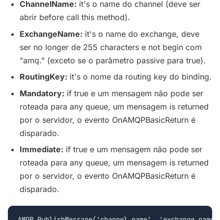
ChannelName:
it's o name do channel (deve ser
abrir before call this method).
ExchangeName:
it's o name do exchange, deve
ser no longer de 255 characters e not begin com
"amq." (exceto se o parâmetro passive para true).
RoutingKey:
it's o nome da routing key do binding.
Mandatory:
if true e um mensagem não pode ser
roteada para any queue, um mensagem is returned
por o servidor, o evento OnAMQPBasicReturn é
disparado.
Immediate:
if true e um mensagem não pode ser
roteada para any queue, um mensagem is returned
por o servidor, o evento OnAMQPBasicReturn é
disparado.
AMQP.PublishMessage('channel_name', 'exchange_name',