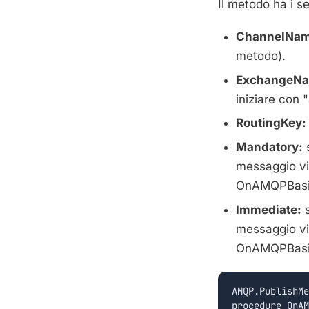
Il metodo ha i s
ChannelNam
metodo).
ExchangeNa
iniziare con 
RoutingKey:
Mandatory:
s
messaggio vie
OnAMQPBasi
Immediate:
s
messaggio vie
OnAMQPBasi
AMQP.PublishMe
procedure OnAM