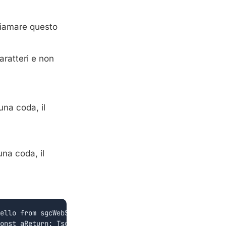
hiamare questo
aratteri e non
na coda, il
na coda, il
ello from sgcWebSockets!!!');

onst aReturn: TsgcAMQPFramePayload_Method_BasicReturn; c