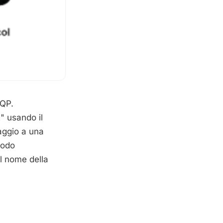
MQP.
" usando il
aggio a una
todo
l nome della