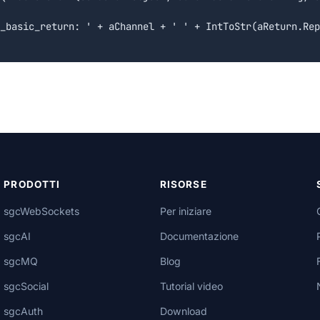
_basic_return: ' + aChannel + ' ' + IntToStr(aReturn.Rep
PRODOTTI
RISORSE
sgcWebSockets
Per iniziare
sgcAI
Documentazione
sgcMQ
Blog
sgcSocial
Tutorial video
sgcAuth
Download