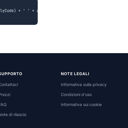
lyCode) + ' ' + aReturn.ReplyText + ' ' + aContent.Body.
SUPPORTO
NOTE LEGALI
Contattaci
Informativa sulla privacy
Prezzi
Condizioni d'uso
FAQ
Informativa sui cookie
Note di rilascio