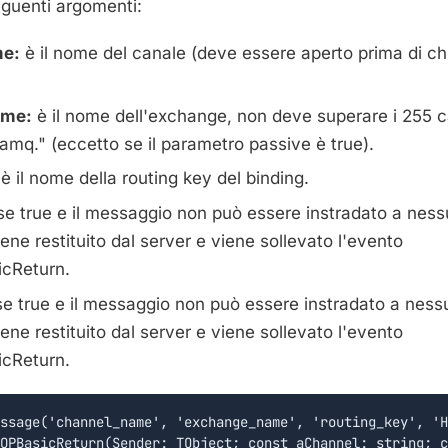
eguenti argomenti:
e:
è il nome del canale (deve essere aperto prima di c
me:
è il nome dell'exchange, non deve superare i 255 c
"amq." (eccetto se il parametro passive è true).
è il nome della routing key del binding.
e true e il messaggio non può essere instradato a nessu
ne restituito dal server e viene sollevato l'evento
cReturn.
e true e il messaggio non può essere instradato a nessu
ne restituito dal server e viene sollevato l'evento
cReturn.
ssage('channel_name', 'exchange_name', 'routing_key', 'H
QPBasicReturn(Sender: TObject; const aChannel: string; c