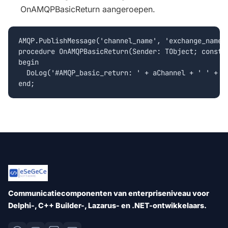
OnAMQPBasicReturn aangeroepen.
AMQP.PublishMessage('channel_name', 'exchange_name',
procedure OnAMQPBasicReturn(Sender: TObject; const 
begin

  DoLog('#AMQP_basic_return: ' + aChannel + ' ' + I
Communicatiecomponenten van enterpriseniveau voor
Delphi-, C++ Builder-, Lazarus- en .NET-ontwikkelaars.