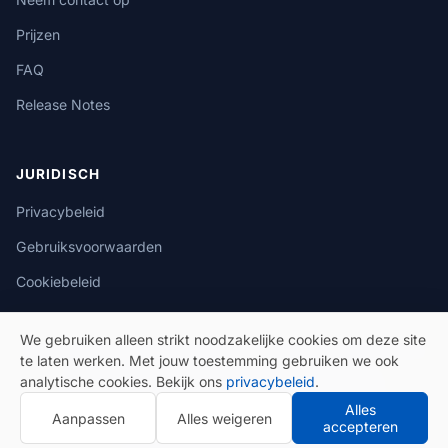
Prijzen
FAQ
Release Notes
JURIDISCH
Privacybeleid
Gebruiksvoorwaarden
Cookiebeleid
We gebruiken alleen strikt noodzakelijke cookies om deze site
te laten werken. Met jouw toestemming gebruiken we ook
analytische cookies. Bekijk ons
privacybeleid
.
© 2026 eSeGeCe. Alle rechten voorbehouden.
Alles
Aanpassen
Alles weigeren
Privacybeleid
Gebruiksvoorwaarden
accepteren