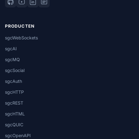
PRODUCTEN
sgcWebSockets
sgcAI
sgcMQ
sgcSocial
sgcAuth
sgcHTTP
sgcREST
sgcHTML
sgcQUIC
sgcOpenAPI