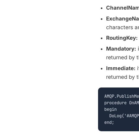
ChannelNam
ExchangeNa
characters an
RoutingKey:
Mandatory:
i
returned by 
Immediate:
i
returned by 
AMQP.PublishMe
procedure OnAM
begin

  DoLog('#AMQP