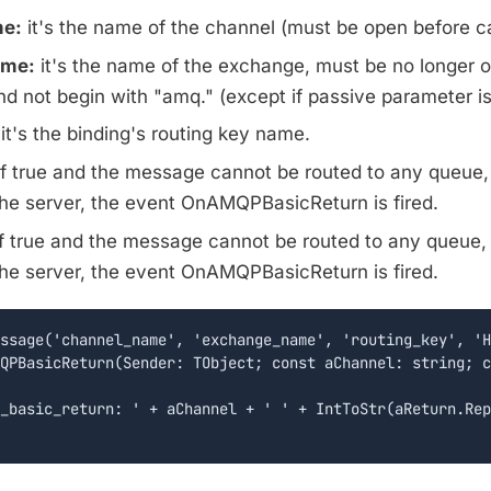
e:
it's the name of the channel (must be open before ca
me:
it's the name of the exchange, must be no longer o
d not begin with "amq." (except if passive parameter is
it's the binding's routing key name.
f true and the message cannot be routed to any queue,
the server, the event OnAMQPBasicReturn is fired.
f true and the message cannot be routed to any queue,
the server, the event OnAMQPBasicReturn is fired.
ssage('channel_name', 'exchange_name', 'routing_key', 'H
QPBasicReturn(Sender: TObject; const aChannel: string; c
_basic_return: ' + aChannel + ' ' + IntToStr(aReturn.Rep