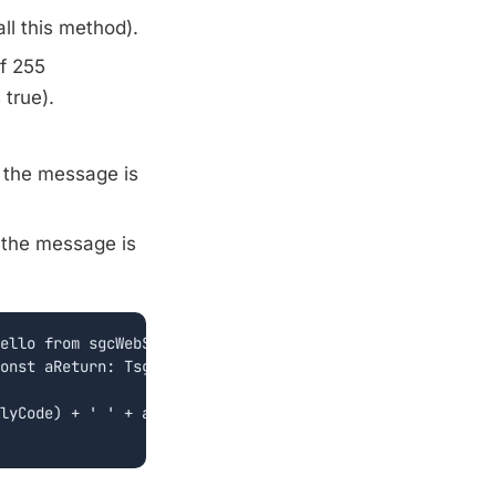
ll this method).
f 255
 true).
 the message is
 the message is
ello from sgcWebSockets!!!');

onst aReturn: TsgcAMQPFramePayload_Method_BasicReturn; c
lyCode) + ' ' + aReturn.ReplyText + ' ' + aContent.Body.