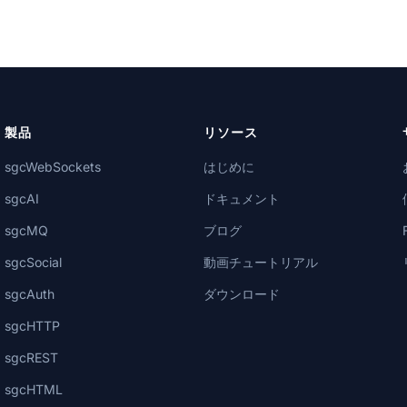
製品
リソース
sgcWebSockets
はじめに
sgcAI
ドキュメント
sgcMQ
ブログ
sgcSocial
動画チュートリアル
sgcAuth
ダウンロード
sgcHTTP
sgcREST
sgcHTML