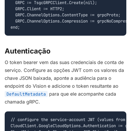
  GRPC := TsgcGRPCClient.Create(nil);

  GRPC.Client := HTTP2;

  GRPC.ChannelOptions.ContentType := grpcProto;

  GRPC.ChannelOptions.Compression := grpcNoCompressi
end;
Autenticação
O token bearer vem das suas credenciais de conta de
serviço. Configure as opções JWT com os valores da
chave JSON baixada, aponte a audiência para o
endpoint do Vision e adicione o token resultante ao
para que ele acompanhe cada
DefaultMetadata
chamada gRPC.
// configure the service-account JWT (values from th
CloudClient.GoogleCloudOptions.Authentication := gca