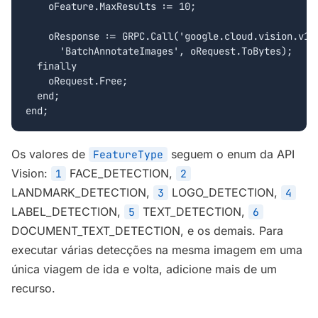
    oFeature.MaxResults := 10;

    oResponse := GRPC.Call('google.cloud.vision.v1.I
      'BatchAnnotateImages', oRequest.ToBytes);

  finally

    oRequest.Free;

  end;

end;
Os valores de
seguem o enum da API
FeatureType
Vision:
FACE_DETECTION,
1
2
LANDMARK_DETECTION,
LOGO_DETECTION,
3
4
LABEL_DETECTION,
TEXT_DETECTION,
5
6
DOCUMENT_TEXT_DETECTION, e os demais. Para
executar várias detecções na mesma imagem em uma
única viagem de ida e volta, adicione mais de um
recurso.