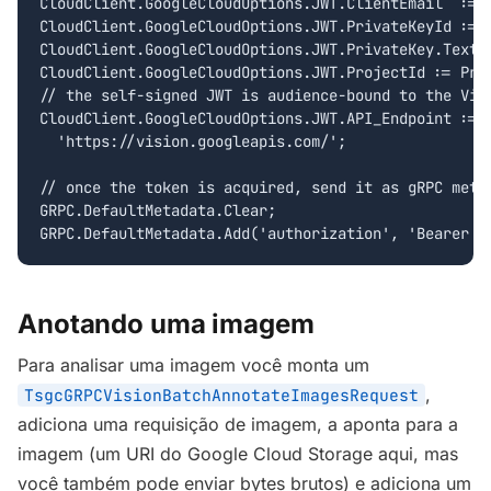
CloudClient.GoogleCloudOptions.JWT.ClientEmail  := C
CloudClient.GoogleCloudOptions.JWT.PrivateKeyId := P
CloudClient.GoogleCloudOptions.JWT.PrivateKey.Text :
CloudClient.GoogleCloudOptions.JWT.ProjectId := Proj
// the self-signed JWT is audience-bound to the Visi
CloudClient.GoogleCloudOptions.JWT.API_Endpoint :=

  'https://vision.googleapis.com/';

// once the token is acquired, send it as gRPC metad
GRPC.DefaultMetadata.Clear;

GRPC.DefaultMetadata.Add('authorization', 'Bearer '
Anotando uma imagem
Para analisar uma imagem você monta um
,
TsgcGRPCVisionBatchAnnotateImagesRequest
adiciona uma requisição de imagem, a aponta para a
imagem (um URI do Google Cloud Storage aqui, mas
você também pode enviar bytes brutos) e adiciona um