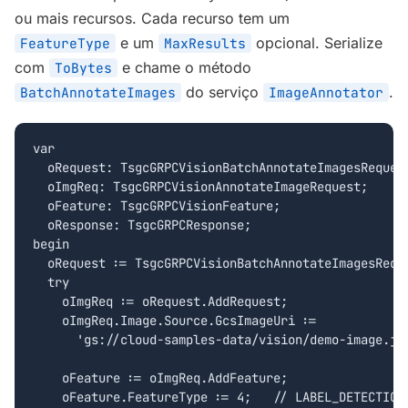
ou mais recursos. Cada recurso tem um
e um
opcional. Serialize
FeatureType
MaxResults
com
e chame o método
ToBytes
do serviço
.
BatchAnnotateImages
ImageAnnotator
var

  oRequest: TsgcGRPCVisionBatchAnnotateImagesRequest
  oImgReq: TsgcGRPCVisionAnnotateImageRequest;

  oFeature: TsgcGRPCVisionFeature;

  oResponse: TsgcGRPCResponse;

begin

  oRequest := TsgcGRPCVisionBatchAnnotateImagesReque
  try

    oImgReq := oRequest.AddRequest;

    oImgReq.Image.Source.GcsImageUri :=

      'gs://cloud-samples-data/vision/demo-image.jpg
    oFeature := oImgReq.AddFeature;

    oFeature.FeatureType := 4;   // LABEL_DETECTION
