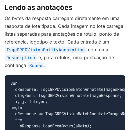
Lendo as anotações
Os bytes da resposta carregam diretamente em uma
resposta de lote tipada. Cada imagem no lote carrega
listas separadas para anotações de rótulo, ponto de
referência, logotipo e texto. Cada entrada é um
com uma
TsgcGRPCVisionEntityAnnotation
e, para rótulos, uma pontuação de
Description
confiança
.
Score
var

  oResponse: TsgcGRPCVisionBatchAnnotateImagesRespon
  oImgResp: TsgcGRPCVisionAnnotateImageResponse;

  i, j: Integer;

begin

  oResponse := TsgcGRPCVisionBatchAnnotateImagesResp
  try

    oResponse.LoadFromBytes(aData);
