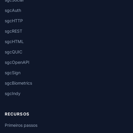
sgcAuth
sgcHTTP
sgcREST
sgcHTML
sgcQUIC
sgcOpenAPI
sgcSign
sgcBiometrics
sgcIndy
RECURSOS
Primeiros passos