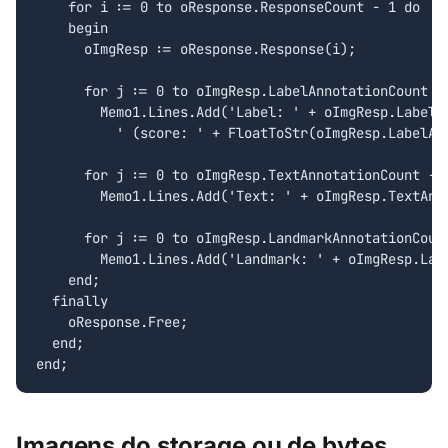
    for i := 0 to oResponse.ResponseCount - 1 do

    begin

      oImgResp := oResponse.Response(i);

      for j := 0 to oImgResp.LabelAnnotationCount - 
        Memo1.Lines.Add('Label: ' + oImgResp.LabelAn
          ' (score: ' + FloatToStr(oImgResp.LabelAnn
      for j := 0 to oImgResp.TextAnnotationCount - 1
        Memo1.Lines.Add('Text: ' + oImgResp.TextAnno
      for j := 0 to oImgResp.LandmarkAnnotationCount
        Memo1.Lines.Add('Landmark: ' + oImgResp.Land
    end;

  finally

    oResponse.Free;

  end;

end;
Imagens do storage ou de bytes