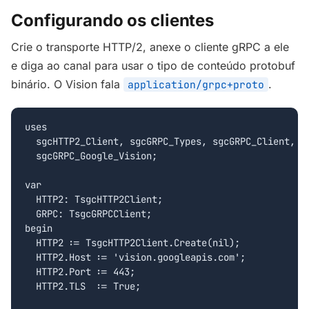
Configurando os clientes
Crie o transporte HTTP/2, anexe o cliente gRPC a ele
e diga ao canal para usar o tipo de conteúdo protobuf
binário. O Vision fala
.
application/grpc+proto
uses

  sgcHTTP2_Client, sgcGRPC_Types, sgcGRPC_Client,

  sgcGRPC_Google_Vision;

var

  HTTP2: TsgcHTTP2Client;

  GRPC: TsgcGRPCClient;

begin

  HTTP2 := TsgcHTTP2Client.Create(nil);

  HTTP2.Host := 'vision.googleapis.com';

  HTTP2.Port := 443;

  HTTP2.TLS  := True;
