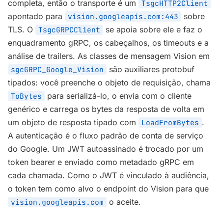
completa, então o transporte é um
TsgcHTTP2Client
apontado para
sobre
vision.googleapis.com:443
TLS. O
se apoia sobre ele e faz o
TsgcGRPCClient
enquadramento gRPC, os cabeçalhos, os timeouts e a
análise de trailers. As classes de mensagem Vision em
são auxiliares protobuf
sgcGRPC_Google_Vision
tipados: você preenche o objeto de requisição, chama
para serializá-lo, o envia com o cliente
ToBytes
genérico e carrega os bytes da resposta de volta em
um objeto de resposta tipado com
.
LoadFromBytes
A autenticação é o fluxo padrão de conta de serviço
do Google. Um JWT autoassinado é trocado por um
token bearer e enviado como metadado gRPC em
cada chamada. Como o JWT é vinculado à audiência,
o token tem como alvo o endpoint do Vision para que
o aceite.
vision.googleapis.com