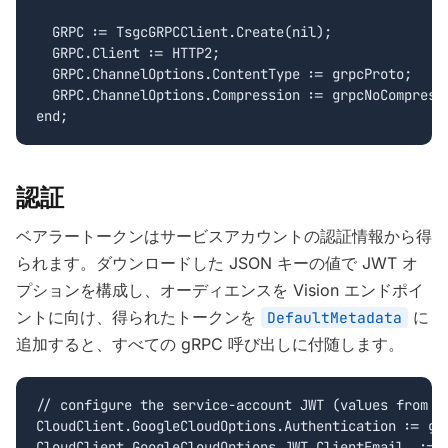
  GRPC := TsgcGRPCClient.Create(nil);

  GRPC.Client := HTTP2;

  GRPC.ChannelOptions.ContentType := grpcProto;

  GRPC.ChannelOptions.Compression := grpcNoCompressi
end;
認証
ベアラートークンはサービスアカウントの認証情報から得
られます。ダウンロードした JSON キーの値で JWT オ
プションを構成し、オーディエンスを Vision エンドポイ
ントに向け、得られたトークンを
に
DefaultMetadata
追加すると、すべての gRPC 呼び出しに付随します。
// configure the service-account JWT (values from th
CloudClient.GoogleCloudOptions.Authentication := gca
CloudClient.GoogleCloudOptions.JWT.ClientEmail  := C