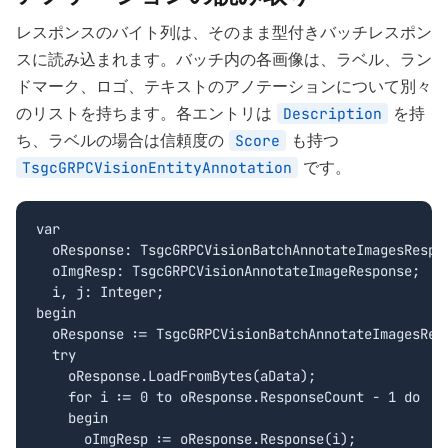
レスポンスのバイト列は、そのまま型付きバッチレスポン
スに読み込まれます。バッチ内の各画像は、ラベル、ラン
ドマーク、ロゴ、テキストのアノテーションについて別々
のリストを持ちます。各エントリは
を持
Description
ち、ラベルの場合は信頼度の
も持つ
Score
です。
TsgcGRPCVisionEntityAnnotation
var

  oResponse: TsgcGRPCVisionBatchAnnotateImagesRespon
  oImgResp: TsgcGRPCVisionAnnotateImageResponse;

  i, j: Integer;

begin

  oResponse := TsgcGRPCVisionBatchAnnotateImagesResp
  try

    oResponse.LoadFromBytes(aData);

    for i := 0 to oResponse.ResponseCount - 1 do

    begin

      oImgResp := oResponse.Response(i);
