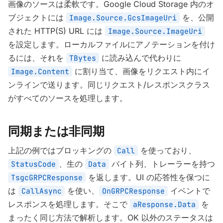
画像のソースは柔軟です。Google Cloud Storage 内のオ
ブジェクトには
を、公開
Image.Source.GcsImageUri
された HTTP(S) URL には
Image.Source.ImageUri
を設定します。ローカルファイルにアノテーションを付け
るには、それを
に読み込んで代わりに
TBytes
に割り当て、画像をリクエスト内にイ
Image.Content
ンラインで送ります。同じリクエスト/レスポンスクラス
がすべてのソースを処理します。
同期または非同期
上記の例ではブロッキングの
を使っており、
Call
、生の
バイト列、トレーラーを持つ
StatusCode
Data
を返します。UI の応答性を保つに
TsgcGRPCResponse
は
を使い、
イベントで
CallAsync
OnGRPCResponse
レスポンスを処理します。そこで
を
aResponse.Data
まったく同じ方法で解析します。OK 以外のステータスは