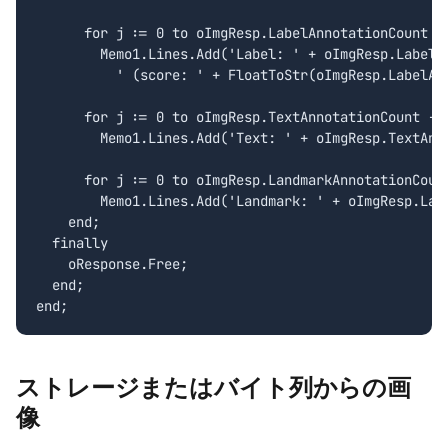
      for j := 0 to oImgResp.LabelAnnotationCount - 
        Memo1.Lines.Add('Label: ' + oImgResp.LabelAn
          ' (score: ' + FloatToStr(oImgResp.LabelAnn
      for j := 0 to oImgResp.TextAnnotationCount - 1
        Memo1.Lines.Add('Text: ' + oImgResp.TextAnno
      for j := 0 to oImgResp.LandmarkAnnotationCount
        Memo1.Lines.Add('Landmark: ' + oImgResp.Land
    end;

  finally

    oResponse.Free;

  end;

end;
ストレージまたはバイト列からの画
像