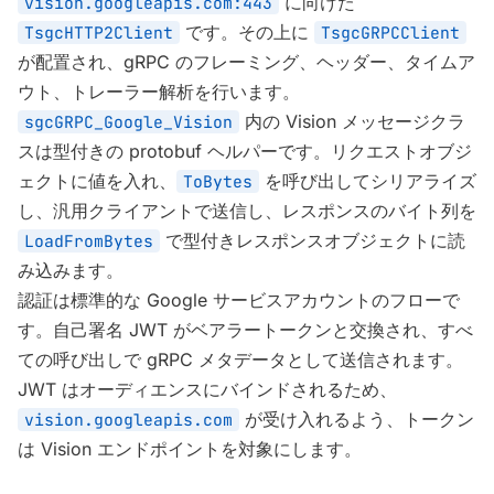
に向けた
vision.googleapis.com:443
です。その上に
TsgcHTTP2Client
TsgcGRPCClient
が配置され、gRPC のフレーミング、ヘッダー、タイムア
ウト、トレーラー解析を行います。
内の Vision メッセージクラ
sgcGRPC_Google_Vision
スは型付きの protobuf ヘルパーです。リクエストオブジ
ェクトに値を入れ、
を呼び出してシリアライズ
ToBytes
し、汎用クライアントで送信し、レスポンスのバイト列を
で型付きレスポンスオブジェクトに読
LoadFromBytes
み込みます。
認証は標準的な Google サービスアカウントのフローで
す。自己署名 JWT がベアラートークンと交換され、すべ
ての呼び出しで gRPC メタデータとして送信されます。
JWT はオーディエンスにバインドされるため、
が受け入れるよう、トークン
vision.googleapis.com
は Vision エンドポイントを対象にします。