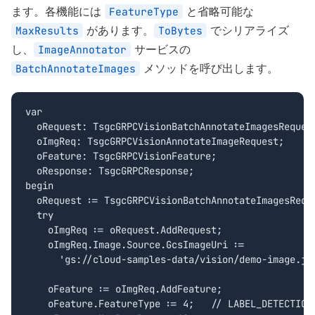
ます。各機能には
と省略可能な
FeatureType
があります。
でシリアライズ
MaxResults
ToBytes
し、
サービスの
ImageAnnotator
メソッドを呼び出します。
BatchAnnotateImages
var

  oRequest: TsgcGRPCVisionBatchAnnotateImagesRequest
  oImgReq: TsgcGRPCVisionAnnotateImageRequest;

  oFeature: TsgcGRPCVisionFeature;

  oResponse: TsgcGRPCResponse;

begin

  oRequest := TsgcGRPCVisionBatchAnnotateImagesReque
  try

    oImgReq := oRequest.AddRequest;

    oImgReq.Image.Source.GcsImageUri :=

      'gs://cloud-samples-data/vision/demo-image.jpg
    oFeature := oImgReq.AddFeature;

    oFeature.FeatureType := 4;   // LABEL_DETECTION
