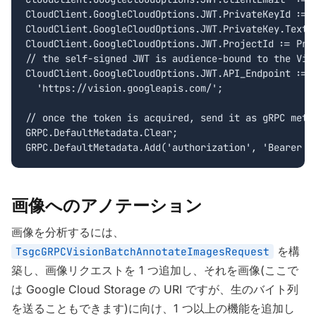
CloudClient.GoogleCloudOptions.JWT.PrivateKeyId := P
CloudClient.GoogleCloudOptions.JWT.PrivateKey.Text :
CloudClient.GoogleCloudOptions.JWT.ProjectId := Proj
// the self-signed JWT is audience-bound to the Visi
CloudClient.GoogleCloudOptions.JWT.API_Endpoint :=

  'https://vision.googleapis.com/';

// once the token is acquired, send it as gRPC metad
GRPC.DefaultMetadata.Clear;

GRPC.DefaultMetadata.Add('authorization', 'Bearer '
画像へのアノテーション
画像を分析するには、
を構
TsgcGRPCVisionBatchAnnotateImagesRequest
築し、画像リクエストを 1 つ追加し、それを画像(ここで
は Google Cloud Storage の URI ですが、生のバイト列
を送ることもできます)に向け、1 つ以上の機能を追加し