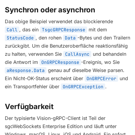
Synchron oder asynchron
Das obige Beispiel verwendet das blockierende
, das ein
mit dem
Call
TsgcGRPCResponse
, den rohen
-Bytes und den Trailern
StatusCode
Data
zurückgibt. Um die Benutzeroberfläche reaktionsfähig
zu halten, verwenden Sie
und behandeln
CallAsync
die Antwort im
-Ereignis, wo Sie
OnGRPCResponse
genau auf dieselbe Weise parsen.
aResponse.Data
Ein Nicht-OK-Status erscheint über
und
OnGRPCError
ein Transportfehler über
.
OnGRPCException
Verfügbarkeit
Der typisierte Vision-gRPC-Client ist Teil der
sgcWebSockets Enterprise Edition und läuft unter
Windows, macOS, Linux, iOS und Android. Ein sofort