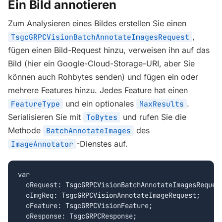
Ein Bild annotieren
Zum Analysieren eines Bildes erstellen Sie einen
,
TsgcGRPCVisionBatchAnnotateImagesRequest
fügen einen Bild-Request hinzu, verweisen ihn auf das
Bild (hier ein Google-Cloud-Storage-URI, aber Sie
können auch Rohbytes senden) und fügen ein oder
mehrere Features hinzu. Jedes Feature hat einen
und ein optionales
.
FeatureType
MaxResults
Serialisieren Sie mit
und rufen Sie die
ToBytes
Methode
des
BatchAnnotateImages
-Dienstes auf.
ImageAnnotator
var

  oRequest: TsgcGRPCVisionBatchAnnotateImagesRequest
  oImgReq: TsgcGRPCVisionAnnotateImageRequest;

  oFeature: TsgcGRPCVisionFeature;

  oResponse: TsgcGRPCResponse;
