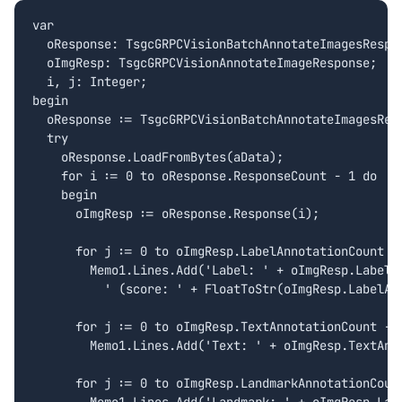
var

  oResponse: TsgcGRPCVisionBatchAnnotateImagesRespon
  oImgResp: TsgcGRPCVisionAnnotateImageResponse;

  i, j: Integer;

begin

  oResponse := TsgcGRPCVisionBatchAnnotateImagesResp
  try

    oResponse.LoadFromBytes(aData);

    for i := 0 to oResponse.ResponseCount - 1 do

    begin

      oImgResp := oResponse.Response(i);

      for j := 0 to oImgResp.LabelAnnotationCount - 
        Memo1.Lines.Add('Label: ' + oImgResp.LabelAn
          ' (score: ' + FloatToStr(oImgResp.LabelAnn
      for j := 0 to oImgResp.TextAnnotationCount - 1
        Memo1.Lines.Add('Text: ' + oImgResp.TextAnno
      for j := 0 to oImgResp.LandmarkAnnotationCount
        Memo1.Lines.Add('Landmark: ' + oImgResp.Land