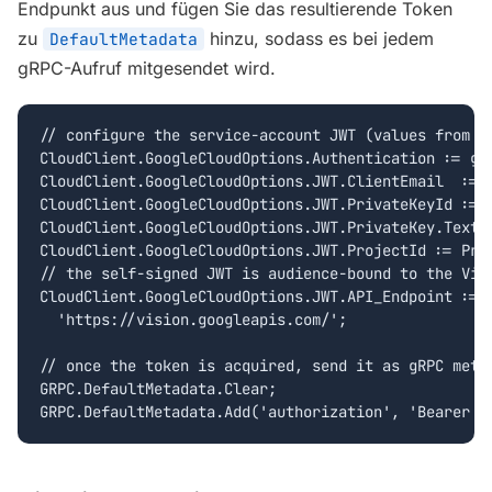
Endpunkt aus und fügen Sie das resultierende Token
zu
hinzu, sodass es bei jedem
DefaultMetadata
gRPC-Aufruf mitgesendet wird.
// configure the service-account JWT (values from th
CloudClient.GoogleCloudOptions.Authentication := gca
CloudClient.GoogleCloudOptions.JWT.ClientEmail  := C
CloudClient.GoogleCloudOptions.JWT.PrivateKeyId := P
CloudClient.GoogleCloudOptions.JWT.PrivateKey.Text :
CloudClient.GoogleCloudOptions.JWT.ProjectId := Proj
// the self-signed JWT is audience-bound to the Visi
CloudClient.GoogleCloudOptions.JWT.API_Endpoint :=

  'https://vision.googleapis.com/';

// once the token is acquired, send it as gRPC metad
GRPC.DefaultMetadata.Clear;

GRPC.DefaultMetadata.Add('authorization', 'Bearer '