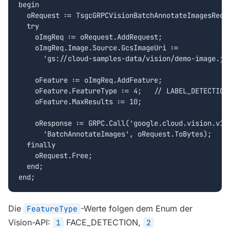
begin

  oRequest := TsgcGRPCVisionBatchAnnotateImagesReque
  try

    oImgReq := oRequest.AddRequest;

    oImgReq.Image.Source.GcsImageUri :=

      'gs://cloud-samples-data/vision/demo-image.jpg
    oFeature := oImgReq.AddFeature;

    oFeature.FeatureType := 4;   // LABEL_DETECTION

    oFeature.MaxResults := 10;

    oResponse := GRPC.Call('google.cloud.vision.v1.I
      'BatchAnnotateImages', oRequest.ToBytes);

  finally

    oRequest.Free;

  end;

end;
Die
-Werte folgen dem Enum der
FeatureType
Vision-API:
FACE_DETECTION,
1
2