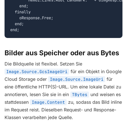
    end;

  finally

    oResponse.Free;

  end;

end;
Bilder aus Speicher oder aus Bytes
Die Bildquelle ist flexibel. Setzen Sie
für ein Objekt in Google
Image.Source.GcsImageUri
Cloud Storage oder
für
Image.Source.ImageUri
eine öffentliche HTTP(S)-URL. Um eine lokale Datei zu
annotieren, lesen Sie sie in ein
und weisen es
TBytes
stattdessen
zu, sodass das Bild inline
Image.Content
im Request reist. Dieselben Request- und Response-
Klassen verarbeiten jede Quelle.