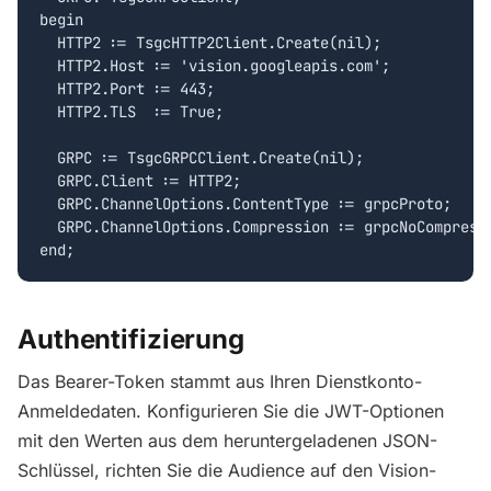
begin

  HTTP2 := TsgcHTTP2Client.Create(nil);

  HTTP2.Host := 'vision.googleapis.com';

  HTTP2.Port := 443;

  HTTP2.TLS  := True;

  GRPC := TsgcGRPCClient.Create(nil);

  GRPC.Client := HTTP2;

  GRPC.ChannelOptions.ContentType := grpcProto;

  GRPC.ChannelOptions.Compression := grpcNoCompressi
end;
Authentifizierung
Das Bearer-Token stammt aus Ihren Dienstkonto-
Anmeldedaten. Konfigurieren Sie die JWT-Optionen
mit den Werten aus dem heruntergeladenen JSON-
Schlüssel, richten Sie die Audience auf den Vision-