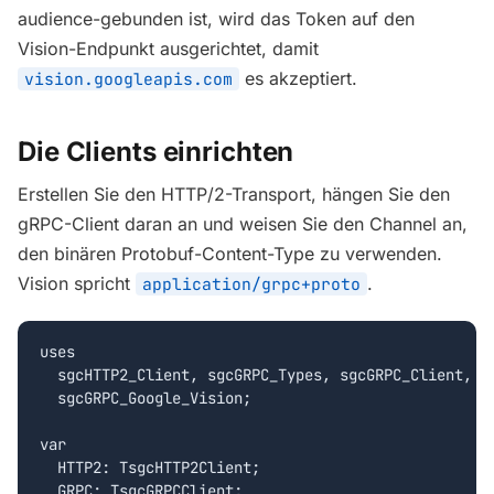
audience-gebunden ist, wird das Token auf den
Vision-Endpunkt ausgerichtet, damit
es akzeptiert.
vision.googleapis.com
Die Clients einrichten
Erstellen Sie den HTTP/2-Transport, hängen Sie den
gRPC-Client daran an und weisen Sie den Channel an,
den binären Protobuf-Content-Type zu verwenden.
Vision spricht
.
application/grpc+proto
uses

  sgcHTTP2_Client, sgcGRPC_Types, sgcGRPC_Client,

  sgcGRPC_Google_Vision;

var

  HTTP2: TsgcHTTP2Client;

  GRPC: TsgcGRPCClient;
