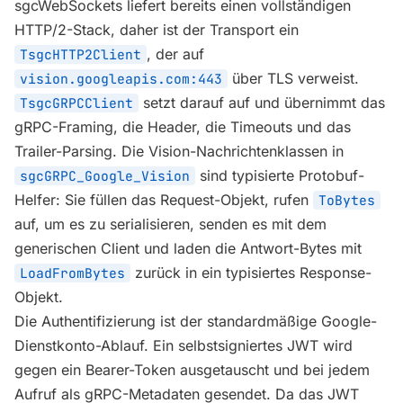
sgcWebSockets liefert bereits einen vollständigen
HTTP/2-Stack, daher ist der Transport ein
, der auf
TsgcHTTP2Client
über TLS verweist.
vision.googleapis.com:443
setzt darauf auf und übernimmt das
TsgcGRPCClient
gRPC-Framing, die Header, die Timeouts und das
Trailer-Parsing. Die Vision-Nachrichtenklassen in
sind typisierte Protobuf-
sgcGRPC_Google_Vision
Helfer: Sie füllen das Request-Objekt, rufen
ToBytes
auf, um es zu serialisieren, senden es mit dem
generischen Client und laden die Antwort-Bytes mit
zurück in ein typisiertes Response-
LoadFromBytes
Objekt.
Die Authentifizierung ist der standardmäßige Google-
Dienstkonto-Ablauf. Ein selbstsigniertes JWT wird
gegen ein Bearer-Token ausgetauscht und bei jedem
Aufruf als gRPC-Metadaten gesendet. Da das JWT