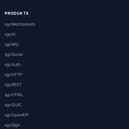
PRODUKTE
sgcWebSockets
sgcAI
sgcMQ
sgcSocial
sgcAuth
sgcHTTP
sgcREST
sgcHTML
sgcQUIC
sgcOpenAPI
sgcSign