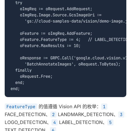
  try

    oImgReq := oRequest.AddRequest;

    oImgReq.Image.Source.GcsImageUri :=

      'gs://cloud-samples-data/vision/demo-image.jpg
    oFeature := oImgReq.AddFeature;

    oFeature.FeatureType := 4;   // LABEL_DETECTION

    oFeature.MaxResults := 10;

    oResponse := GRPC.Call('google.cloud.vision.v1.I
      'BatchAnnotateImages', oRequest.ToBytes);

  finally

    oRequest.Free;

  end;

end;
的值遵循 Vision API 的枚举：
FeatureType
1
FACE_DETECTION、
LANDMARK_DETECTION、
2
3
LOGO_DETECTION、
LABEL_DETECTION、
4
5
TEXT_DETECTION、
6