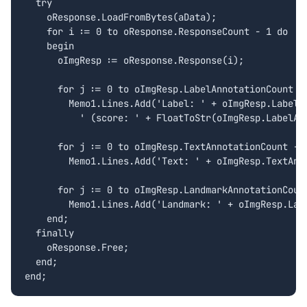
  try

    oResponse.LoadFromBytes(aData);

    for i := 0 to oResponse.ResponseCount - 1 do

    begin

      oImgResp := oResponse.Response(i);

      for j := 0 to oImgResp.LabelAnnotationCount - 
        Memo1.Lines.Add('Label: ' + oImgResp.LabelAn
          ' (score: ' + FloatToStr(oImgResp.LabelAnn
      for j := 0 to oImgResp.TextAnnotationCount - 1
        Memo1.Lines.Add('Text: ' + oImgResp.TextAnno
      for j := 0 to oImgResp.LandmarkAnnotationCount
        Memo1.Lines.Add('Landmark: ' + oImgResp.Land
    end;

  finally

    oResponse.Free;

  end;

end;