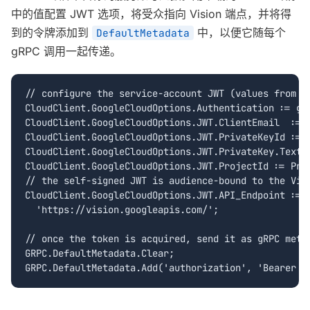
中的值配置 JWT 选项，将受众指向 Vision 端点，并将得
到的令牌添加到
中，以便它随每个
DefaultMetadata
gRPC 调用一起传递。
// configure the service-account JWT (values from th
CloudClient.GoogleCloudOptions.Authentication := gca
CloudClient.GoogleCloudOptions.JWT.ClientEmail  := C
CloudClient.GoogleCloudOptions.JWT.PrivateKeyId := P
CloudClient.GoogleCloudOptions.JWT.PrivateKey.Text :
CloudClient.GoogleCloudOptions.JWT.ProjectId := Proj
// the self-signed JWT is audience-bound to the Visi
CloudClient.GoogleCloudOptions.JWT.API_Endpoint :=

  'https://vision.googleapis.com/';

// once the token is acquired, send it as gRPC metad
GRPC.DefaultMetadata.Clear;

GRPC.DefaultMetadata.Add('authorization', 'Bearer '