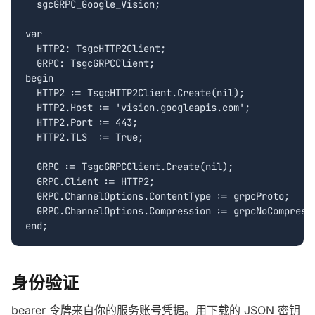
  sgcGRPC_Google_Vision;

var

  HTTP2: TsgcHTTP2Client;

  GRPC: TsgcGRPCClient;

begin

  HTTP2 := TsgcHTTP2Client.Create(nil);

  HTTP2.Host := 'vision.googleapis.com';

  HTTP2.Port := 443;

  HTTP2.TLS  := True;

  GRPC := TsgcGRPCClient.Create(nil);

  GRPC.Client := HTTP2;

  GRPC.ChannelOptions.ContentType := grpcProto;

  GRPC.ChannelOptions.Compression := grpcNoCompressi
end;
身份验证
bearer 令牌来自你的服务账号凭据。用下载的 JSON 密钥