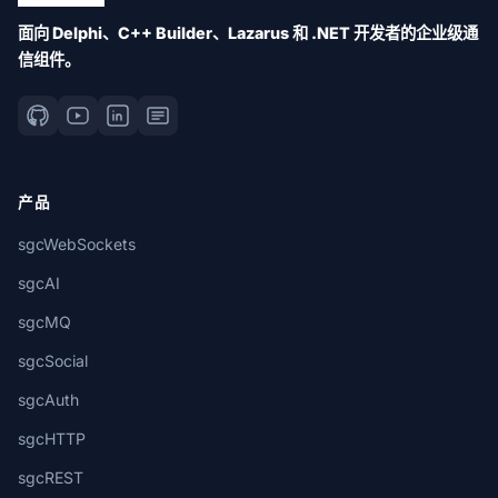
面向 Delphi、C++ Builder、Lazarus 和 .NET 开发者的企业级通
信组件。
产品
sgcWebSockets
sgcAI
sgcMQ
sgcSocial
sgcAuth
sgcHTTP
sgcREST