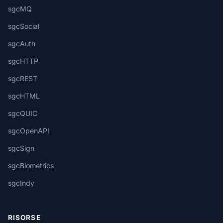
sgcMQ
sgcSocial
sgcAuth
sgcHTTP
sgcREST
sgcHTML
sgcQUIC
sgcOpenAPI
sgcSign
sgcBiometrics
sgcIndy
RISORSE