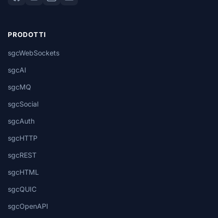
PRODOTTI
sgcWebSockets
sgcAI
sgcMQ
sgcSocial
sgcAuth
sgcHTTP
sgcREST
sgcHTML
sgcQUIC
sgcOpenAPI