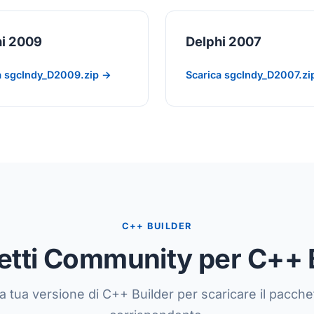
hi 2009
Delphi 2007
a sgcIndy_D2009.zip →
Scarica sgcIndy_D2007.zi
C++ BUILDER
tti Community per C++ 
a tua versione di C++ Builder per scaricare il pacch