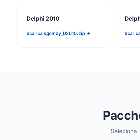
Delphi 2010
Delp
Scarica sgcIndy_D2010.zip →
Scaric
Pacche
Seleziona l