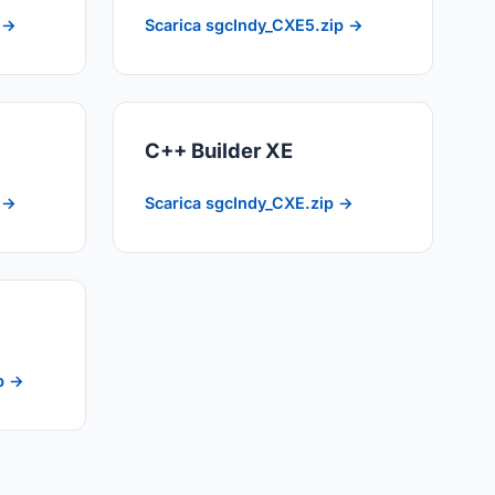
 →
Scarica sgcIndy_CXE5.zip →
C++ Builder XE
 →
Scarica sgcIndy_CXE.zip →
p →