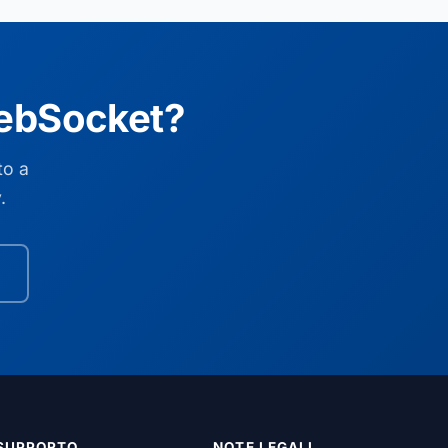
WebSocket?
to a
.
SUPPORTO
NOTE LEGALI