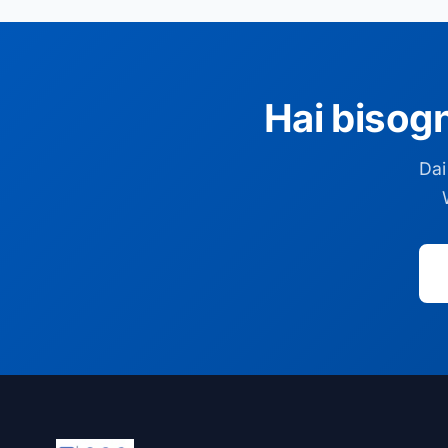
Hai bisog
Dai