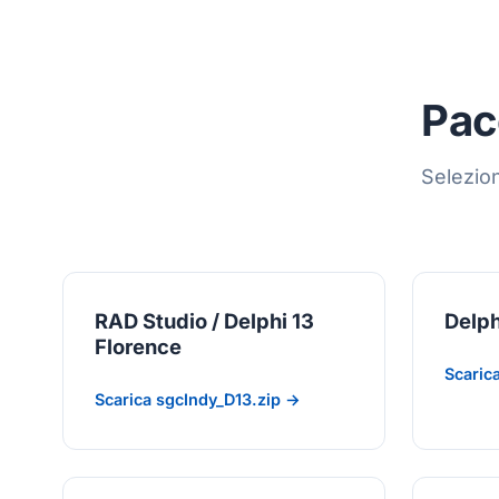
Pac
Selezion
RAD Studio / Delphi 13
Delph
Florence
Scaric
Scarica sgcIndy_D13.zip →