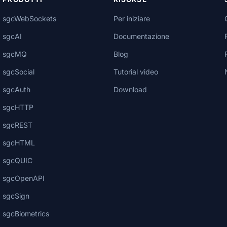
sgcWebSockets
Per iniziare
sgcAI
Documentazione
sgcMQ
Blog
sgcSocial
Tutorial video
sgcAuth
Download
sgcHTTP
sgcREST
sgcHTML
sgcQUIC
sgcOpenAPI
sgcSign
sgcBiometrics