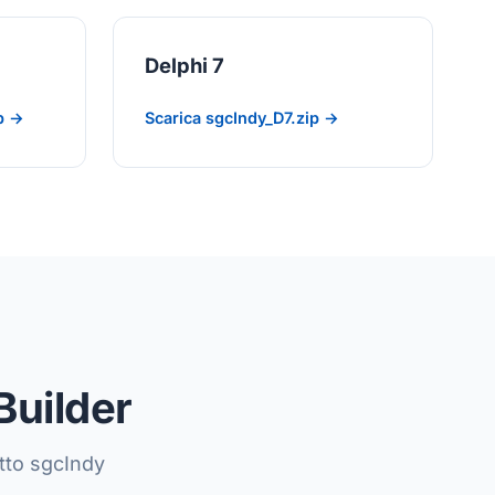
Delphi 7
p →
Scarica sgcIndy_D7.zip →
Builder
etto sgcIndy