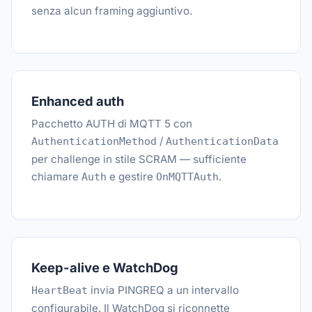
senza alcun framing aggiuntivo.
Enhanced auth
Pacchetto AUTH di MQTT 5 con
/
AuthenticationMethod
AuthenticationData
per challenge in stile SCRAM — sufficiente
chiamare
e gestire
.
Auth
OnMQTTAuth
Keep-alive e WatchDog
invia PINGREQ a un intervallo
HeartBeat
configurabile. Il WatchDog si riconnette