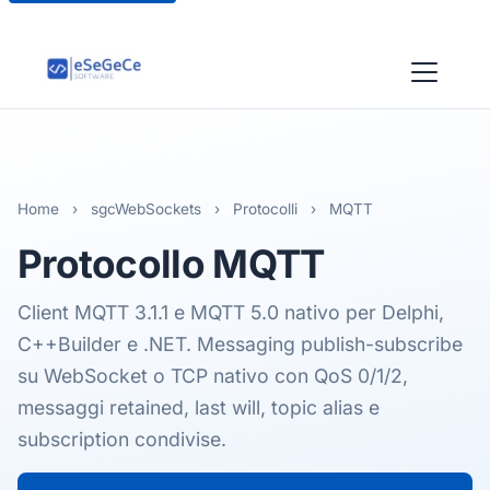
Home
›
sgcWebSockets
›
Protocolli
›
MQTT
Protocollo
MQTT
Client MQTT 3.1.1 e MQTT 5.0 nativo per Delphi,
C++Builder e .NET. Messaging publish-subscribe
su WebSocket o TCP nativo con QoS 0/1/2,
messaggi retained, last will, topic alias e
subscription condivise.