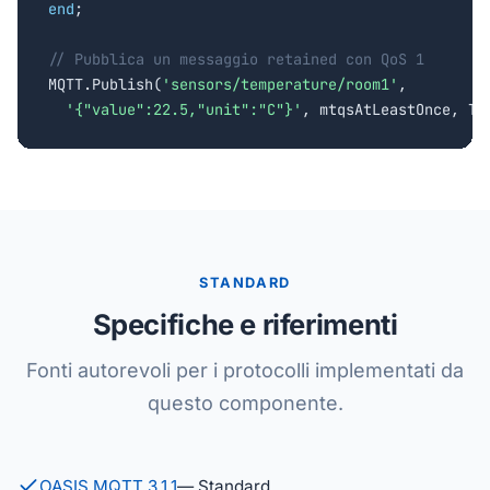
end
;

// Pubblica un messaggio retained con QoS 1

MQTT.Publish(
'sensors/temperature/room1'
,

'{"value":22.5,"unit":"C"}'
, mtqsAtLeastOnce, Tr
STANDARD
Specifiche e riferimenti
Fonti autorevoli per i protocolli implementati da
questo componente.
OASIS MQTT 3.1.1
— Standard