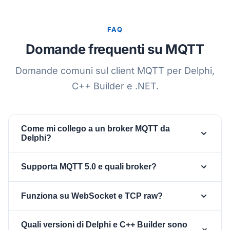
FAQ
Domande frequenti su MQTT
Domande comuni sul client MQTT per Delphi,
C++ Builder e .NET.
Come mi collego a un broker MQTT da
Delphi?
Crea un componente
,
TsgcWSPClient_MQTT
Supporta MQTT 5.0 e quali broker?
assegna alla sua proprietà
un
Client
(per MQTT su
TsgcWebSocketClient
Sì, è un client nativo sia per MQTT 3.1.1 sia per
Funziona su WebSocket e TCP raw?
WebSocket) oppure usa il trasporto MQTT TCP
MQTT 5.0, inclusi topic alias, shared subscription,
nativo, imposta Authentication, collega
request/response, enhanced auth e l'intera
Entrambi. Assegna un
alla
TsgcWebSocketClient
OnMQTTConnect e OnMQTTPublish, poi chiama
Quali versioni di Delphi e C++ Builder sono
superficie delle proprietà di MQTT 5. È verificato