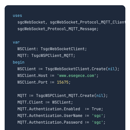
uses

  sgcWebSocket, sgcWebSocket_Protocol_MQTT_Client,

  sgcWebSocket_Protocol_MQTT_Message;

var

  WSClient: TsgcWebSocketClient;

begin

  WSClient := TsgcWebSocketClient.Create(
nil
);

  WSClient.Host := 
'www.esegece.com'
;

  WSClient.Port := 
15675
;

  MQTT := TsgcWSPClient_MQTT.Create(
nil
);

  MQTT.Client := WSClient;

  MQTT.Authentication.Enabled  := True;

  MQTT.Authentication.UserName := 
'sgc'
;

  MQTT.Authentication.Password := 
'sgc'
;
