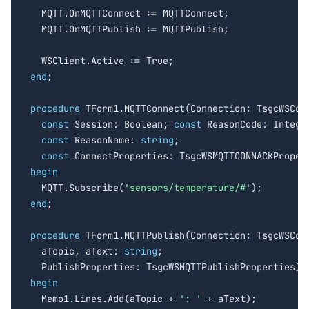
  MQTT.OnMQTTConnect := MQTTConnect;

  MQTT.OnMQTTPublish := MQTTPublish;

end
;

procedure
 TForm1.MQTTConnect(Connection: TsgcWSConn
const
 Session: Boolean; 
const
 ReasonCode: Integer
const
 ReasonName: 
string
;

const
begin

  MQTT.Subscribe(
'sensors/temperature/#'
end
;

procedure
 TForm1.MQTTPublish(Connection: TsgcWSConn
  aTopic, aText: 
string
;

begin

  Memo1.Lines.Add(aTopic + 
': '