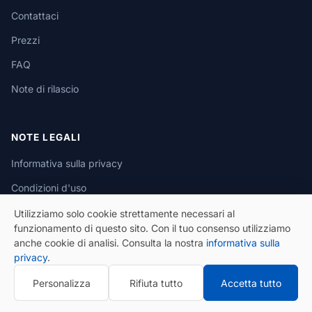
Contattaci
Prezzi
FAQ
Note di rilascio
NOTE LEGALI
Informativa sulla privacy
Condizioni d'uso
Informativa sui cookie
Utilizziamo solo cookie strettamente necessari al
funzionamento di questo sito. Con il tuo consenso utilizziamo
anche cookie di analisi. Consulta la nostra
informativa sulla
privacy
.
Personalizza
Rifiuta tutto
Accetta tutto
© 2026 eSeGeCe. Tutti i diritti riservati.