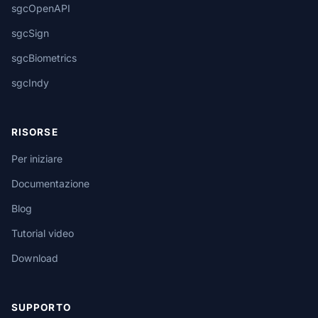
sgcOpenAPI
sgcSign
sgcBiometrics
sgcIndy
RISORSE
Per iniziare
Documentazione
Blog
Tutorial video
Download
SUPPORTO