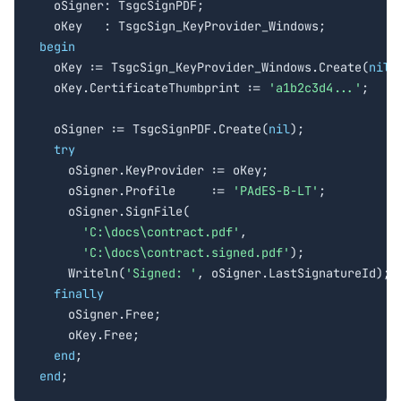

  oSigner: TsgcSignPDF;

begin

  oKey := TsgcSign_KeyProvider_Windows.Create(
nil
);
  oKey.CertificateThumbprint := 
'a1b2c3d4...'
;

  oSigner := TsgcSignPDF.Create(
nil
);

try
    oSigner.KeyProvider := oKey;

    oSigner.Profile     := 
'PAdES-B-LT'
;

    oSigner.SignFile(

'C:\docs\contract.pdf'
,

'C:\docs\contract.signed.pdf'
);

    Writeln(
'Signed: '
, oSigner.LastSignatureId);

finally
    oSigner.Free;

    oKey.Free;

end
end
;