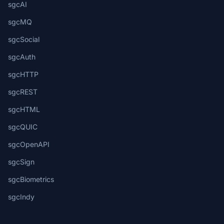
sgcAI
sgcMQ
sgcSocial
sgcAuth
sgcHTTP
sgcREST
sgcHTML
sgcQUIC
sgcOpenAPI
sgcSign
sgcBiometrics
sgcIndy