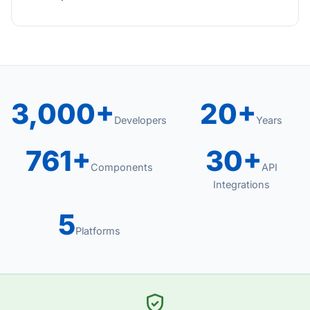
3,000+
20+
Developers
Years
761+
30+
Components
API
Integrations
5
Platforms