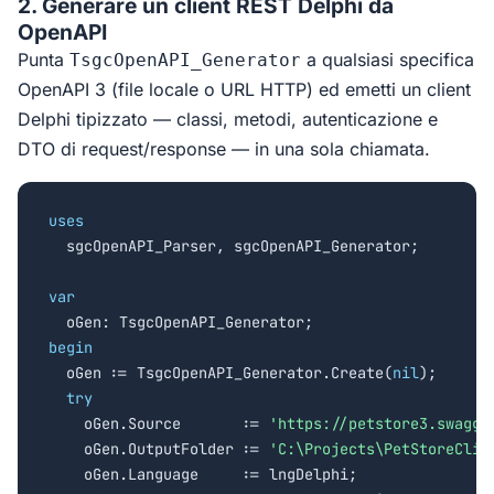
2. Generare un client REST Delphi da
OpenAPI
Punta
a qualsiasi specifica
TsgcOpenAPI_Generator
OpenAPI 3 (file locale o URL HTTP) ed emetti un client
Delphi tipizzato — classi, metodi, autenticazione e
DTO di request/response — in una sola chiamata.
uses

  sgcOpenAPI_Parser, sgcOpenAPI_Generator;

var
begin

  oGen := TsgcOpenAPI_Generator.Create(
nil
);

try
    oGen.Source       := 
'https://petstore3.swagge
    oGen.OutputFolder := 
'C:\Projects\PetStoreClie
    oGen.Language     := lngDelphi;
