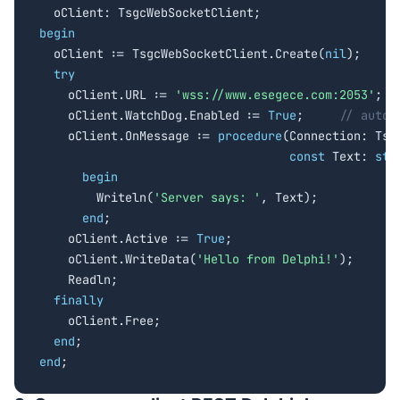
begin

  oClient := TsgcWebSocketClient.Create(
nil
);

try
    oClient.URL := 
'wss://www.esegece.com:2053'
;

    oClient.WatchDog.Enabled := 
True
;     
// auto-
    oClient.OnMessage := 
procedure
(Connection: Tsgc
const
 Text: 
str
begin
        Writeln(
'Server says: '
, Text);

end
;

    oClient.Active := 
True
;

    oClient.WriteData(
'Hello from Delphi!'
);

    Readln;

finally
    oClient.Free;

end
end
;