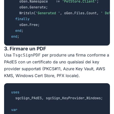
    oGen.Namespace    := 
'PetStore.Client'
;

    oGen.Generate;

    Writeln(
'Generated '
, oGen.Files.Count, 
' Delp
finally
    oGen.Free;

end
end
;
3. Firmare un PDF
Usa
per produrre una firma conforme a
TsgcSignPDF
PAdES con un certificato da uno qualsiasi dei key
provider supportati (PKCS#11, Azure Key Vault, AWS
KMS, Windows Cert Store, PFX locale).
uses

  sgcSign_PAdES, sgcSign_KeyProvider_Windows;

var