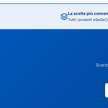
La scelta più conve
Tutti i prodotti eSeGeC
Scaric