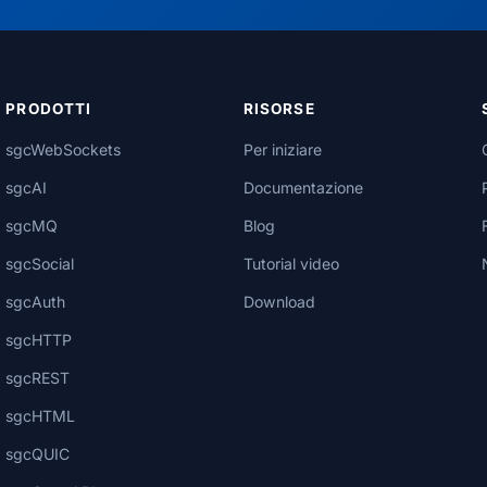
PRODOTTI
RISORSE
sgcWebSockets
Per iniziare
sgcAI
Documentazione
sgcMQ
Blog
sgcSocial
Tutorial video
sgcAuth
Download
sgcHTTP
sgcREST
sgcHTML
sgcQUIC