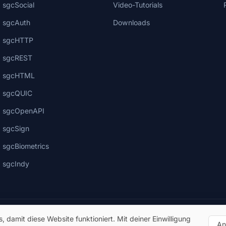
sgcSocial
Video-Tutorials
sgcAuth
Downloads
sgcHTTP
sgcREST
sgcHTML
sgcQUIC
sgcOpenAPI
sgcSign
sgcBiometrics
sgcIndy
damit diese Website funktioniert. Mit deiner Einwilligung
An