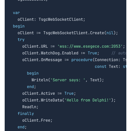
var
begin

  oClient := TsgcWebSocketClient.Create(
nil
);

try
    oClient.URL := 
'wss://www.esegece.com:2053'
;

    oClient.WatchDog.Enabled := 
True
;     
// auto-
    oClient.OnMessage := 
procedure
(Connection: Tsgc
const
 Text: 
str
begin
        Writeln(
'Server says: '
, Text);

end
;

    oClient.Active := 
True
;

    oClient.WriteData(
'Hello from Delphi!'
);

    Readln;

finally
    oClient.Free;

end