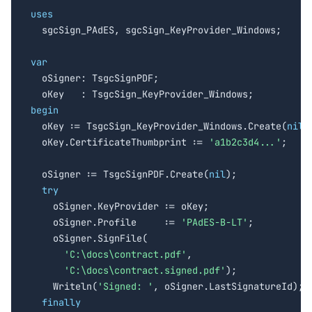
uses

  sgcSign_PAdES, sgcSign_KeyProvider_Windows;

var

  oSigner: TsgcSignPDF;

begin

  oKey := TsgcSign_KeyProvider_Windows.Create(
nil
);
  oKey.CertificateThumbprint := 
'a1b2c3d4...'
;

  oSigner := TsgcSignPDF.Create(
nil
);

try
    oSigner.KeyProvider := oKey;

    oSigner.Profile     := 
'PAdES-B-LT'
;

    oSigner.SignFile(

'C:\docs\contract.pdf'
,

'C:\docs\contract.signed.pdf'
);

    Writeln(
'Signed: '
, oSigner.LastSignatureId);

finally