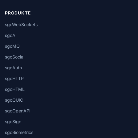
PRODUKTE
sgcWebSockets
sgcAI
sgcMQ
sgcSocial
sgcAuth
sgcHTTP
sgcHTML
sgcQUIC
sgcOpenAPI
sgcSign
sgcBiometrics