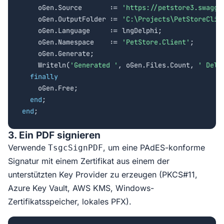
    oGen.Source       := 
'https://petstore3.swagge
    oGen.OutputFolder := 
'C:\Projects\PetStoreClie
    oGen.Language     := lngDelphi;

    oGen.Namespace    := 
'PetStore.Client'
;

    oGen.Generate;

    Writeln(
'Generated '
, oGen.Files.Count, 
' Delp
finally
    oGen.Free;

end
end
;
3. Ein PDF signieren
Verwende
, um eine PAdES-konforme
TsgcSignPDF
Signatur mit einem Zertifikat aus einem der
unterstützten Key Provider zu erzeugen (PKCS#11,
Azure Key Vault, AWS KMS, Windows-
Zertifikatsspeicher, lokales PFX).