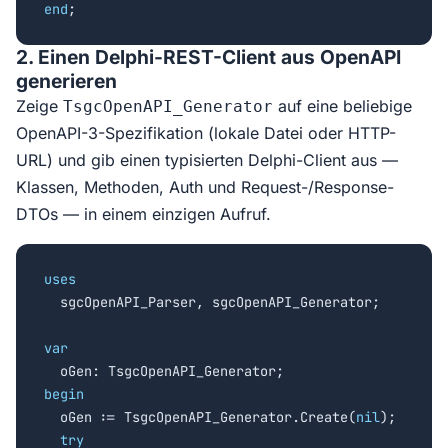
end
;
2. Einen Delphi-REST-Client aus OpenAPI
generieren
Zeige
auf eine beliebige
TsgcOpenAPI_Generator
OpenAPI-3-Spezifikation (lokale Datei oder HTTP-
URL) und gib einen typisierten Delphi-Client aus —
Klassen, Methoden, Auth und Request-/Response-
DTOs — in einem einzigen Aufruf.
uses

  sgcOpenAPI_Parser, sgcOpenAPI_Generator;

var
begin

  oGen := TsgcOpenAPI_Generator.Create(
nil
);

try