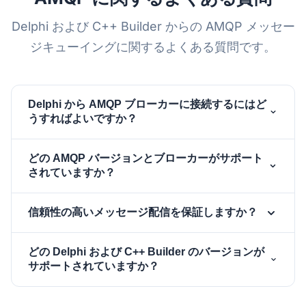
Delphi および C++ Builder からの AMQP メッセー
ジキューイングに関するよくある質問です。
Delphi から AMQP ブローカーに接続するにはど
うすればよいですか？
を作成し、その Host、Port、
TsgcAMQPClient
どの AMQP バージョンとブローカーがサポート
Authentication、VirtualHost を設定してから
されていますか？
を呼び出します。OnAMQPConnect イベン
Connect
トから
でチャネルを開き、
OpenChannel
このクライアントは、RabbitMQ で広く採用されてい
信頼性の高いメッセージ配信を保証しますか？
でキューを宣言し、
DeclareQueue
る AMQP 0.9.1 と、Azure Service Bus で使用される
BasicConsume
で受信を開始します。
OASIS 標準の AMQP 1.0 の両方を実装しています。
でメッセージ
BasicPublish
はい。パブリッシャー確認とコンシューマー確認応答
本番環境向けに RabbitMQ と Azure Service Bus に
どの Delphi および C++ Builder のバージョンが
を送信し、
で確認します。
BasicAck
がエンドツーエンドの配信保証を提供し、確認されな
サポートされていますか？
対してテストおよび検証されており、ワイヤーレベル
かったメッセージは自動的に再キューイングされ、パ
のプロトコルが他の準拠ブローカーとの相互運用性を
ブリッシュと確認の操作をアトミックなトランザクシ
sgcWebSockets は Delphi 7 から最新の Delphi リリ
保証します。