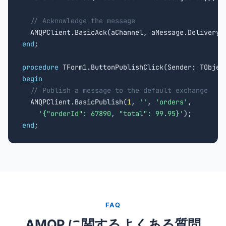
// Acknowledge the message
end
;

procedure
begin
// Publish a message to the default exchange
  AMQPClient.BasicPublish(
1
, 
''
, 
'orders'
,

'{"orderId": 67890, "total": 99.95}'
end
;
FAQ
AMQP に関するよくある質問