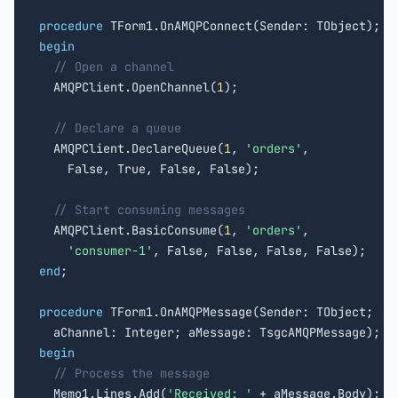
procedure
begin
// Open a channel
  AMQPClient.OpenChannel(
1
);

// Declare a queue
  AMQPClient.DeclareQueue(
1
, 
'orders'
,

    False, True, False, False);

// Start consuming messages
  AMQPClient.BasicConsume(
1
, 
'orders'
,

'consumer-1'
end
;

procedure
 TForm1.OnAMQPMessage(Sender: TObject;

begin
// Process the message
  Memo1.Lines.Add(
'Received: '
 + aMessage.Body);
