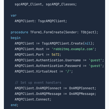

  sgcAMQP_Client, sgcAMQP_Classes;

var

  AMQPClient: TsgcAMQPClient;

procedure
begin

  AMQPClient := TsgcAMQPClient.Create(
nil
);

  AMQPClient.Host := 
'rabbitmq.example.com'
;

  AMQPClient.Port := 
5672
;

  AMQPClient.Authentication.Username := 
'guest'
;

  AMQPClient.Authentication.Password := 
'guest'
;

  AMQPClient.VirtualHost := 
'/'
;

// Set up event handlers
  AMQPClient.OnAMQPConnect := OnAMQPConnect;

  AMQPClient.OnAMQPMessage := OnAMQPMessage;

end
;
