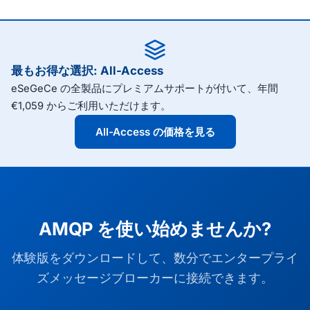
ョンにグループ化できます。エクスチェンジ、キュ
ースまで、および対応する C++ Builder のバージョン
ー、バインディングのモデルは direct、topic、
を、Windows、macOS、Linux、iOS、Android でサ
fanout、headers のルーティングをサポートし、単一
ポートします。無料体験版をダウンロードして、ご自
接続上でチャネルの多重化を行います。
身のプロジェクトで AMQP クライアントを評価して
最もお得な選択: All-Access
ください。
eSeGeCe の全製品にプレミアムサポートが付いて、年間
€1,059 からご利用いただけます。
All-Access の価格を見る
AMQP を使い始めませんか?
体験版をダウンロードして、数分でエンタープライ
ズメッセージブローカーに接続できます。