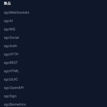
製品
sgcWebSockets
sgcAI
sgcMQ
sgcSocial
sgcAuth
sgcHTTP
sgcREST
sgcHTML
sgcQUIC
sgcOpenAPI
sgcSign
sgcBiometrics