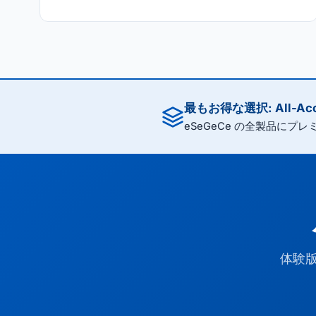
最もお得な選択: All-Acc
eSeGeCe の全製品にプ
体験版