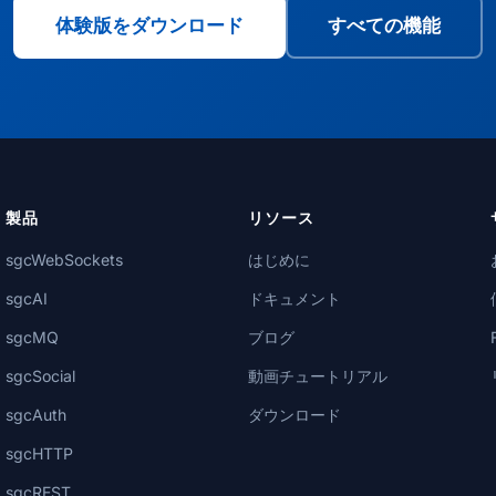
体験版をダウンロード
すべての機能
製品
リソース
sgcWebSockets
はじめに
sgcAI
ドキュメント
sgcMQ
ブログ
sgcSocial
動画チュートリアル
sgcAuth
ダウンロード
sgcHTTP
sgcREST