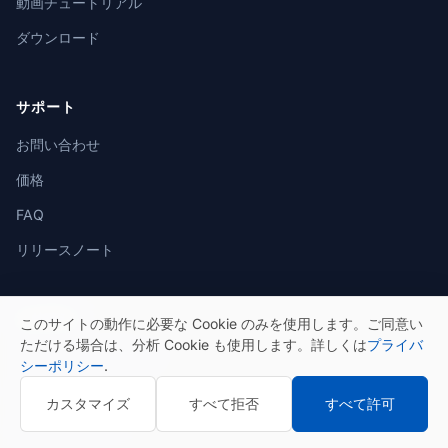
動画チュートリアル
ダウンロード
サポート
お問い合わせ
価格
FAQ
リリースノート
法的事項
このサイトの動作に必要な Cookie のみを使用します。ご同意い
ただける場合は、分析 Cookie も使用します。詳しくは
プライバ
プライバシーポリシー
シーポリシー
.
利用規約
カスタマイズ
すべて拒否
すべて許可
Cookie ポリシー