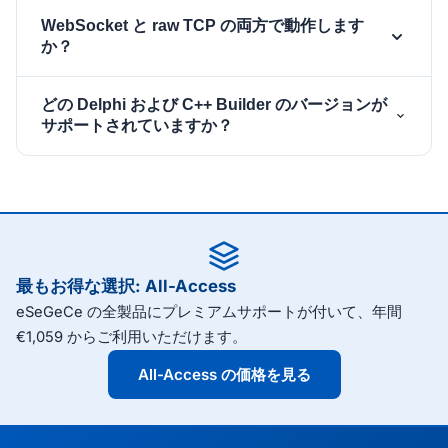
ネイティブの MQTT TCP トランスポートを使用しま
はい。MQTT 3.1.1 と MQTT 5.0 の両方に対応するネ
WebSocket と raw TCP の両方で動作します
す。Authentication を設定し、OnMQTTConnect と
イティブクライアントで、トピックエイリアス、共有
か？
OnMQTTPublish を接続してから、トピックとペイロ
サブスクリプション、リクエスト／レスポンス、拡張
ードを指定して
と
を呼び出し
Subscribe
Publish
認証、そして MQTT 5 のプロパティ全体を含みま
両方とも動作します。
を
TsgcWebSocketClient
どの Delphi および C++ Builder のバージョンが
ます。このページの QuickStart に Delphi、C++
す。AWS IoT Core、Azure IoT Hub、HiveMQ、
プロパティに割り当てると MQTT over
Client
サポートされていますか？
Builder、.NET の完全なコードが示されています。
Mosquitto、EMQX、RabbitMQ Web-MQTT、
WebSocket で動作し、ポート 1883（MQTTS の場合
VerneMQ、ActiveMQ/Artemis など、すべての主要
は 8883）でネイティブの MQTT TCP トランスポー
sgcWebSockets は Delphi 7 から最新の Delphi リリ
なブローカーに対して検証済みです。
トを同じコンポーネントと API で使用できます。TLS
ースまで、および対応する C++ Builder のバージョ
は OpenSSL または Windows SChannel 経由で利用
ン、さらに .NET 実装を、Windows、macOS、
でき、QoS 0/1/2、保持メッセージ、Last Will and
Linux、iOS、Android でサポートします。無料体験版
Testament、WatchDog による自動再接続を備えてい
をダウンロードして、ご自身のプロジェクトで MQTT
最もお得な選択: All-Access
ます。
クライアントを評価してください。
eSeGeCe の全製品にプレミアムサポートが付いて、年間
€1,059 からご利用いただけます。
All-Access の価格を見る