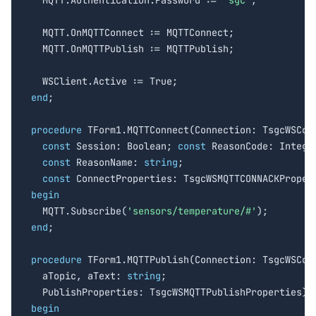
  MQTT.Authentication.Password := 
'sgc'
;

  MQTT.OnMQTTConnect := MQTTConnect;

  MQTT.OnMQTTPublish := MQTTPublish;

end
;

procedure
 TForm1.MQTTConnect(Connection: TsgcWSConn
const
 Session: Boolean; 
const
 ReasonCode: Integer
const
 ReasonName: 
string
;

const
begin

  MQTT.Subscribe(
'sensors/temperature/#'
end
;

procedure
 TForm1.MQTTPublish(Connection: TsgcWSConn
  aTopic, aText: 
string
;

begin