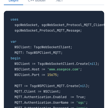
Delphi
C++ Builder
.NET
uses

  sgcWebSocket, sgcWebSocket_Protocol_MQTT_Client,

  sgcWebSocket_Protocol_MQTT_Message;

var

  WSClient: TsgcWebSocketClient;

begin

  WSClient := TsgcWebSocketClient.Create(
nil
);

  WSClient.Host := 
'www.esegece.com'
;

  WSClient.Port := 
15675
;

  MQTT := TsgcWSPClient_MQTT.Create(
nil
);

  MQTT.Client := WSClient;

  MQTT.Authentication.Enabled  := True;

  MQTT.Authentication.UserName := 
'sgc'
;
