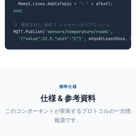

  Memo1.Lines.Add(aTopic + 
': '
end
;

// 保持された QoS 1 メッセージをパブリッシュ

MQTT.Publish(
'sensors/temperature/room1'
,

'{"value":22.5,"unit":"C"}'
, mtqsAtLeastOnce, Tr
標準仕様
仕様 & 参考資料
このコンポーネントが実装するプロトコルの一次情
報源です。