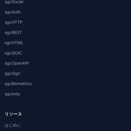
sgcSocial
sgcAuth
sgcHTTP
sgcREST
sgcHTML
sgcQUIC
sgcOpenAPI
sgcSign
sgcBiometrics
sgcIndy
リソース
はじめに