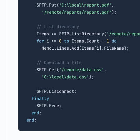
    SFTP.Put(
'C:\local\report.pdf'
,

'/remote/reports/report.pdf'
);

// List directory
    Items := SFTP.ListDirectory(
'/remote/repo
for
 i := 
0
to
 Items.Count - 
1
do
      Memo1.Lines.Add(Items[i].FileName);

// Download a file
    SFTP.Get(
'/remote/data.csv'
,

'C:\local\data.csv'
);

    SFTP.Disconnect;

finally
    SFTP.Free;

end
end
;