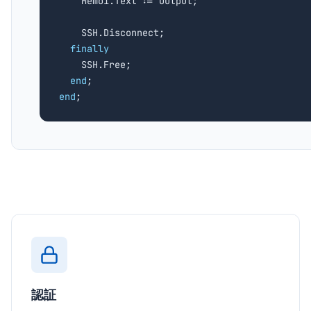
    Memo1.Text := Output;

    SSH.Disconnect;

finally
    SSH.Free;

end
end
;
認証