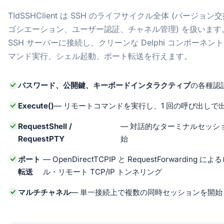
TIdSSHClient は SSH のライフサイクル全体 (バージョ
ゴシエーション、ユーザー認証、チャネル管理) を扱います
SSH サーバーに接続し、クリーンな Delphi コンポーネント 
マンド実行、シェル起動、ポート転送を行えます。
パスワード、公開鍵、キーボードインタラクティブ
の各種認
Execute()
— リモートコマンドを実行し、1 回の呼び出しで
RequestShell /
— 対話的なターミナルセッシ
RequestPTY
始
ポート
— OpenDirectTCPIP と RequestForwarding に
転送
ル・リモート TCP/IP トンネリング
マルチチャネル
— 単一接続上で複数の同時セッションを開始