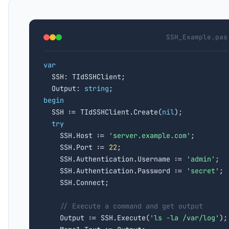
SSH_Example.pas
var

  SSH: TIdSSHClient;

  Output: 
string
begin

  SSH := TIdSSHClient.Create(
nil
);

try
    SSH.Host := 
'server.example.com'
;

    SSH.Port := 
22
;

    SSH.Authentication.Username := 
'admin'
;

    SSH.Authentication.Password := 
'secret'
;

    SSH.Connect;

// Execute a command and get output
    Output := SSH.Execute(
'ls -la /var/log'
);
