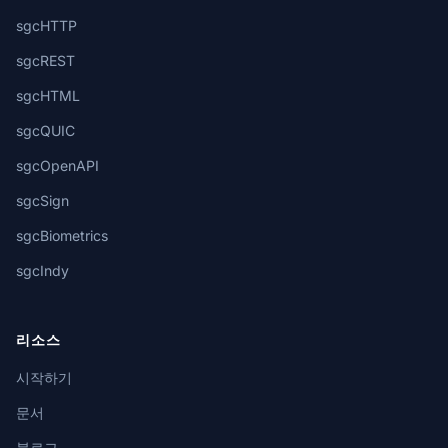
sgcHTTP
sgcREST
sgcHTML
sgcQUIC
sgcOpenAPI
sgcSign
sgcBiometrics
sgcIndy
리소스
시작하기
문서
블로그