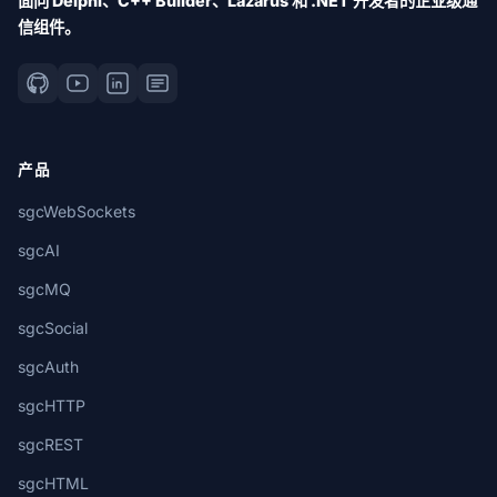
面向 Delphi、C++ Builder、Lazarus 和 .NET 开发者的企业级通
信组件。
产品
sgcWebSockets
sgcAI
sgcMQ
sgcSocial
sgcAuth
sgcHTTP
sgcREST
sgcHTML