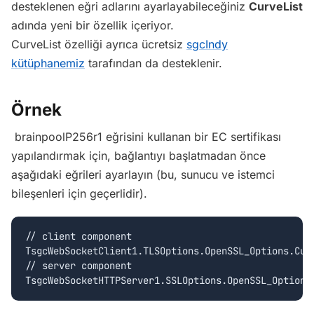
desteklenen eğri adlarını ayarlayabileceğiniz
CurveList
adında yeni bir özellik içeriyor.
CurveList özelliği ayrıca ücretsiz
sgcIndy
kütüphanemiz
tarafından da desteklenir.
Örnek
brainpoolP256r1 eğrisini kullanan bir EC sertifikası
yapılandırmak için, bağlantıyı başlatmadan önce
aşağıdaki eğrileri ayarlayın (bu, sunucu ve istemci
bileşenleri için geçerlidir).
// client component

TsgcWebSocketClient1.TLSOptions.OpenSSL_Options.Curv
// server component
