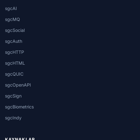
sgcAI
sgcMQ
sgcSocial
sgcAuth
sgcHTTP
sgcHTML
sgcQUIC
sgcOpenAPI
sgcSign
sgcBiometrics
sgcIndy
KAYNAKLAR