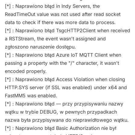
[*] : Naprawiono błąd in Indy Servers, the
ReadTimeOut value was not used after read socket
data to check if there was more data to process.
[*] : Naprawiono błąd TsgcHTTP2Client when received
a RSTStream, the event wasn't assigned and
zgłoszono naruszenie dostępu.
[*] : Naprawiono błąd Azure IoT MQTT Client when
passing a property with the "/" character, it wasn't
encoded properly.
[*] : Naprawiono błąd Access Violation when closing
HTTP.SYS server (if SSL was enabled) under x64 and
FastMM5 was enabled.
[*] : Naprawiono błąd — przy przypisywaniu nazwy
wątku w trybie DEBUG, w pewnych przypadkach
nazwa była przypisywana do nieprawidłowego wątku.
[*] : Naprawiono błąd Basic Authorization nie był