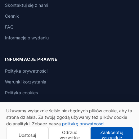
Skontaktuj się z nami
Cennik
FAQ
Informacje o wydaniu
INFORMACJE PRAWNE
Polityka prywatności
Warunki korzystania
Polityka cookies
Używamy wyłącznie ściśle niezbędnych plików cookie, aby ta
strona działała. Za twoją zgodą używamy też plików cookie
do analityki. Zobacz naszą
politykę prywatności
.
© 2026 eSeGeCe. Wszelkie prawa zastrzeżone.
Odrzuć
Zaakceptuj
Dostosuj
Polityka prywatności
Warunki korzystania
wszystkie
wszystkie