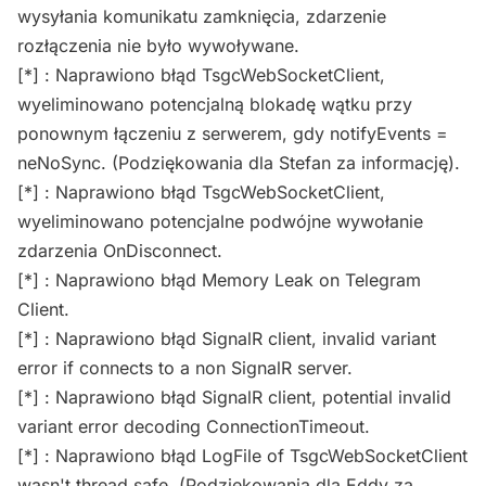
wysyłania komunikatu zamknięcia, zdarzenie
rozłączenia nie było wywoływane.
[*] : Naprawiono błąd TsgcWebSocketClient,
wyeliminowano potencjalną blokadę wątku przy
ponownym łączeniu z serwerem, gdy notifyEvents =
neNoSync. (Podziękowania dla Stefan za informację).
[*] : Naprawiono błąd TsgcWebSocketClient,
wyeliminowano potencjalne podwójne wywołanie
zdarzenia OnDisconnect.
[*] : Naprawiono błąd Memory Leak on Telegram
Client.
[*] : Naprawiono błąd SignalR client, invalid variant
error if connects to a non SignalR server.
[*] : Naprawiono błąd SignalR client, potential invalid
variant error decoding ConnectionTimeout.
[*] : Naprawiono błąd LogFile of TsgcWebSocketClient
wasn't thread safe. (Podziękowania dla Eddy za