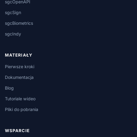
sgcOpenAPI
sgcSign
sgcBiometrics
sgcIndy
MATERIAŁY
Pierwsze kroki
Dokumentacja
Blog
Tutoriale wideo
Pliki do pobrania
WSPARCIE