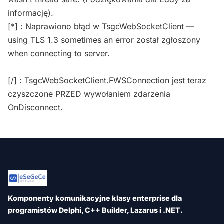
informację).
[*] : Naprawiono błąd w TsgcWebSocketClient —
using TLS 1.3 sometimes an error został zgłoszony
when connecting to server.
[/] : TsgcWebSocketClient.FWSConnection jest teraz
czyszczone PRZED wywołaniem zdarzenia
OnDisconnect.
Komponenty komunikacyjne klasy enterprise dla
programistów Delphi, C++ Builder, Lazarus i .NET.