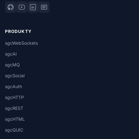
PRODUKTY
sgcWebSockets
sgcAI
sgcMQ
sgcSocial
sgcAuth
sgcHTTP
sgcREST
sgcHTML
sgcQUIC