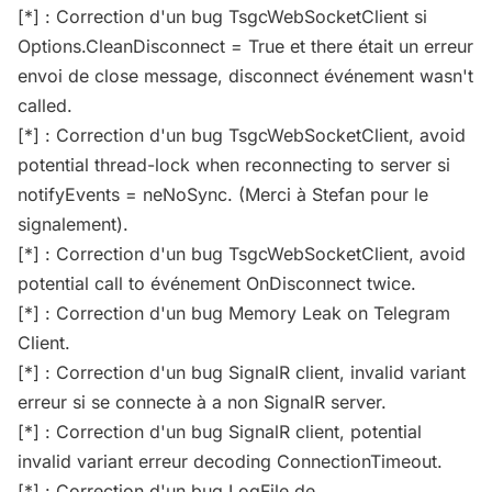
[*] : Correction d'un bug TsgcWebSocketClient si
Options.CleanDisconnect = True et there était un erreur
envoi de close message, disconnect événement wasn't
called.
[*] : Correction d'un bug TsgcWebSocketClient, avoid
potential thread-lock when reconnecting to server si
notifyEvents = neNoSync. (Merci à Stefan pour le
signalement).
[*] : Correction d'un bug TsgcWebSocketClient, avoid
potential call to événement OnDisconnect twice.
[*] : Correction d'un bug Memory Leak on Telegram
Client.
[*] : Correction d'un bug SignalR client, invalid variant
erreur si se connecte à a non SignalR server.
[*] : Correction d'un bug SignalR client, potential
invalid variant erreur decoding ConnectionTimeout.
[*] : Correction d'un bug LogFile de