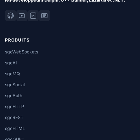
PRODUITS
sgcWebSockets
sgcAI
sgcMQ
sgcSocial
sgcAuth
sgcHTTP
sgcREST
sgcHTML
sgcQUIC