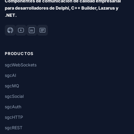
Componentes de comunicación de calidad empresarial
para desarrolladores de Delphi, C++ Builder, Lazarus y
.NET.
PRODUCTOS
sgcWebSockets
sgcAI
sgcMQ
sgcSocial
sgcAuth
sgcHTTP
sgcREST