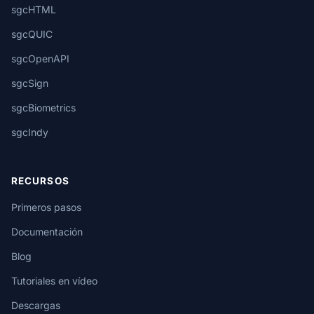
sgcHTML
sgcQUIC
sgcOpenAPI
sgcSign
sgcBiometrics
sgcIndy
RECURSOS
Primeros pasos
Documentación
Blog
Tutoriales en vídeo
Descargas