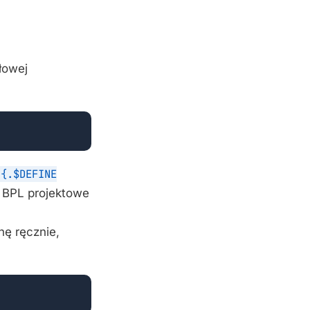
łowej
{.$DEFINE
u BPL projektowe
nę ręcznie,