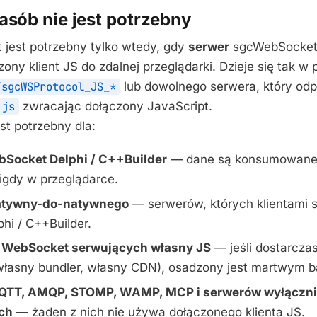
asób nie jest potrzebny
 jest potrzebny tylko wtedy, gdy
serwer
sgcWebSockets
ony klient JS do zdalnej przeglądarki. Dzieje się tak w
TsgcWSProtocol_JS_*
lub dowolnego serwera, który od
.js
zwracając dołączony JavaScript.
st potrzebny dla:
bSocket Delphi / C++Builder
— dane są konsumowane 
gdy w przeglądarce.
atywny-do-natywnego
— serwerów, których klientami 
phi / C++Builder.
WebSocket serwujących własny JS
— jeśli dostarczas
własny bundler, własny CDN), osadzony jest martwym b
QTT, AMQP, STOMP, WAMP, MCP i serwerów wyłączni
ch
— żaden z nich nie używa dołączonego klienta JS.