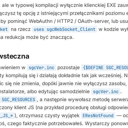
ale w typowej kompilacji wyłącznie klienckiej EXE zauw
łączysz tę opcję z istniejącymi przełącznikami poziomu e
aby pominąć WebAuthn / HTTP2 / OAuth-server, lub usu
ket
na rzecz
uses sgcWebSocket_Client
w kodzie wył
zna redukcja może być znacząca.
wsteczna
awieniem w
sgcVer.inc
pozostaje
{$DEFINE SGC_RESO
kty kompilują się i działają dokładnie tak jak wcześniej. 
nic się nie zmienia, dopóki jawnie nie wyłączysz zasobu,
nstalatorze, albo edytując samodzielnie
sgcVer.inc
.
SGC_RESOURCES
, a następnie wywołasz metodę serwera
czony klient JS (na przykład procedurę obsługi odpowie
_JS_*
), otrzymasz czysty wyjątek
EResNotFound
— oc
oś, czego faktycznie potrzebowałeś. Wystarczy ponow