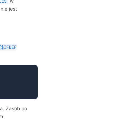
CES
w
nie jest
{$IFDEF
ia. Zasób po
m.