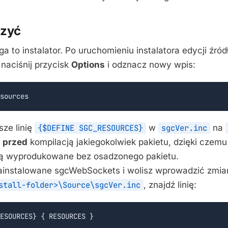
czyć
a to instalator. Po uruchomieniu instalatora edycji źród
aciśnij przycisk
Options
i odznacz nowy wpis:
sources
sze linię
{$DEFINE SGC_RESOURCES}
w
sgcVer.inc
na
przed
kompilacją jakiegokolwiek pakietu, dzięki czem
ną wyprodukowane bez osadzonego pakietu.
zainstalowane sgcWebSockets i wolisz wprowadzić zmia
stall-folder>\Source\sgcVer.inc
, znajdź linię:
ESOURCES} { RESOURCES }