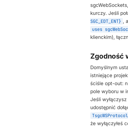
sgcWebSockets, 
kurczy. Jeśli po
SGC_EDT_ENT}
, 
uses sgcWebSoc
klienckim), łąc
Zgodność 
Domyślnym ust
istniejące proje
ściśle opt-out: 
pole wyboru w i
Jeśli wyłączysz
udostępnić dołą
TsgcWSProtocol
że wyłączyłeś c