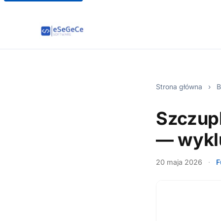
Strona główna
›
B
Szczup
— wykl
20 maja 2026
·
F