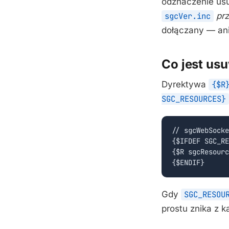
odznaczenie usu
sgcVer.inc
pr
dołączany — ani
Co jest us
Dyrektywa
{$R
SGC_RESOURCES}
// sgcWebSocke
{$IFDEF SGC_RE
{$R sgcResourc
{$ENDIF}
Gdy
SGC_RESOU
prostu znika z k