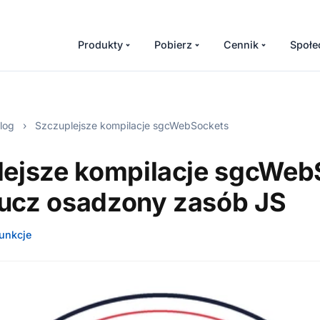
Produkty
Pobierz
Cennik
Społe
log
›
Szczuplejsze kompilacje sgcWebSockets
lejsze kompilacje sgcWeb
ucz osadzony zasób JS
unkcje