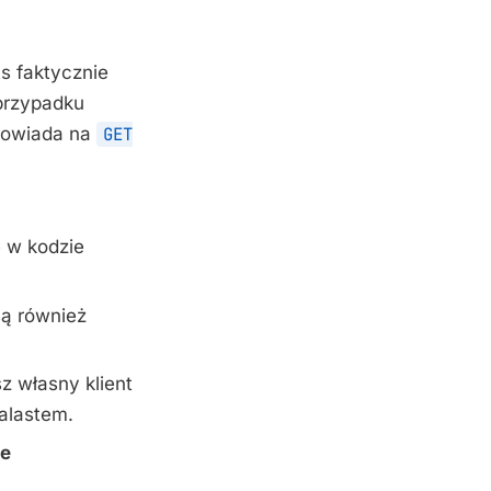
 faktycznie
 przypadku
powiada na
GET
w kodzie
są również
z własny klient
alastem.
e