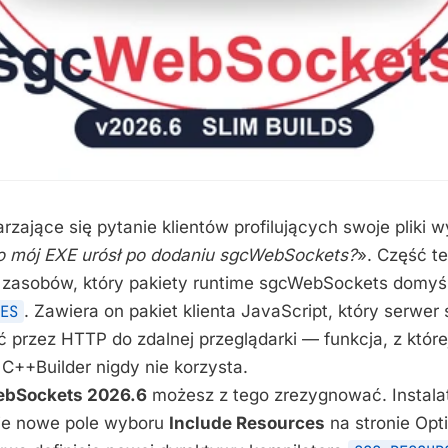
zające się pytanie klientów profilujących swoje pliki
o mój EXE urósł po dodaniu sgcWebSockets?
». Część t
u zasobów, który pakiety runtime sgcWebSockets domyśl
ES
. Zawiera on pakiet klienta JavaScript, który serw
 przez HTTP do zdalnej przeglądarki — funkcja, z któr
i C++Builder nigdy nie korzysta.
bSockets 2026.6
możesz z tego zrezygnować. Instalat
uje nowe pole wyboru
Include Resources
na stronie Opti