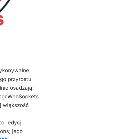
 wykonywalne
ego przyrostu
nie osadzają:
er sgcWebSockets
ej większość
or edycji
ons; jego