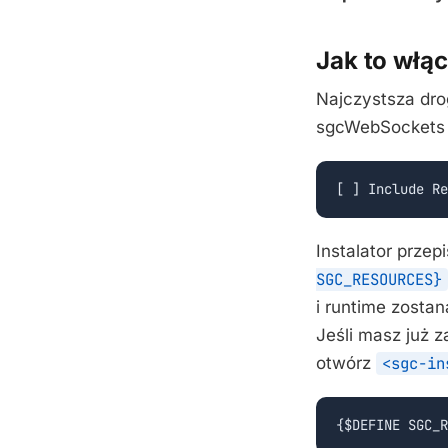
Jak to włą
Najczystsza drog
sgcWebSockets n
[ ] Include Re
Instalator przepi
SGC_RESOURCES}
i runtime zosta
Jeśli masz już 
otwórz
<sgc-in
{$DEFINE SGC_R