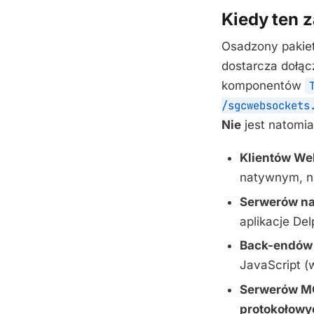
Kiedy ten z
Osadzony pakiet
dostarcza dołącz
komponentów
/sgcwebsockets
Nie
jest natomia
Klientów We
natywnym, ni
Serwerów n
aplikacje Del
Back-endów 
JavaScript (
Serwerów M
protokołowy