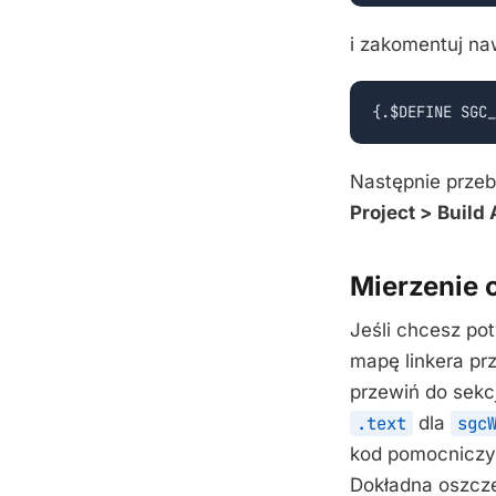
i zakomentuj na
{.$DEFINE SGC_
Następnie przeb
Project > Build 
Mierzenie 
Jeśli chcesz po
mapę linkera pr
przewiń do sek
.text
dla
sgc
kod pomocniczy 
Dokładna oszczę