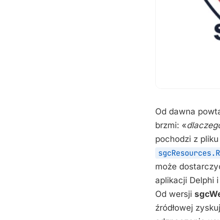
Od dawna powtar
brzmi: «
dlaczeg
pochodzi z plik
sgcResources.R
może dostarczyć
aplikacji Delphi 
Od wersji
sgcWe
źródłowej zysk