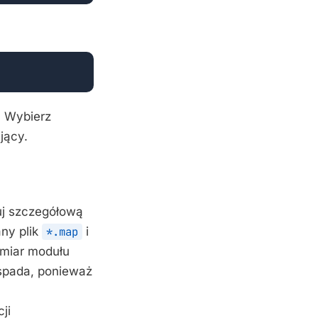
. Wybierz
jący.
uj szczegółową
ny plik
*.map
i
miar modułu
spada, ponieważ
ji