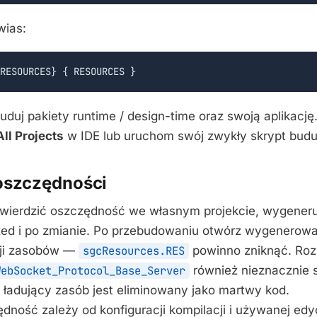
wias:
RESOURCES} { RESOURCES }
uduj pakiety runtime / design-time oraz swoją aplikację
All Projects
w IDE lub uruchom swój zwykły skrypt budu
oszczędności
twierdzić oszczędność we własnym projekcie, wygener
zed i po zmianie. Po przebudowaniu otwórz wygenerowa
cji zasobów —
sgcResources.RES
powinno zniknąć. Roz
WebSocket_Protocol_Base_Server
również nieznacznie 
ładujący zasób jest eliminowany jako martwy kod.
dność zależy od konfiguracji kompilacji i używanej edyc