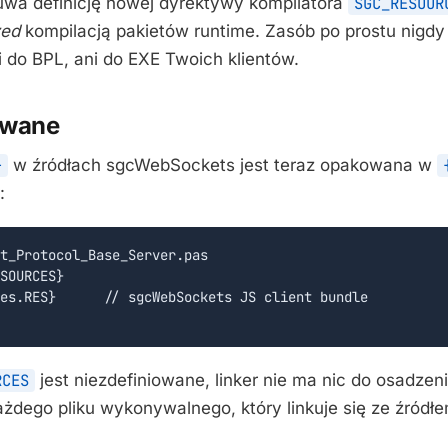
wa definicję nowej dyrektywy kompilatora
SGC_RESOUR
zed
kompilacją pakietów runtime. Zasób po prostu nigdy 
 do BPL, ani do EXE Twoich klientów.
uwane
}
w źródłach sgcWebSockets jest teraz opakowana w
:
t_Protocol_Base_Server.pas

SOURCES}

es.RES}      // sgcWebSockets JS client bundle

RCES
jest niezdefiniowane, linker nie ma nic do osadzen
ażdego pliku wykonywalnego, który linkuje się ze źródłe