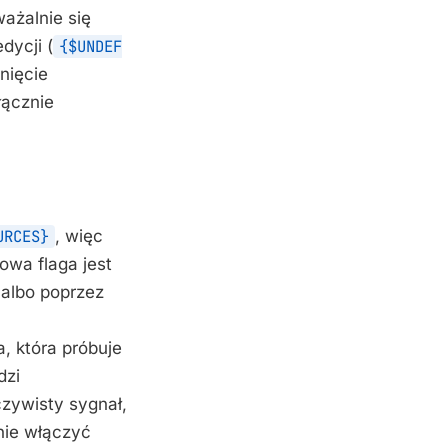
ażalnie się
dycji (
{$UNDEF
nięcie
ącznie
URCES}
, więc
Nowa flaga jest
 albo poprzez
, która próbuje
dzi
zywisty sygnał,
nie włączyć