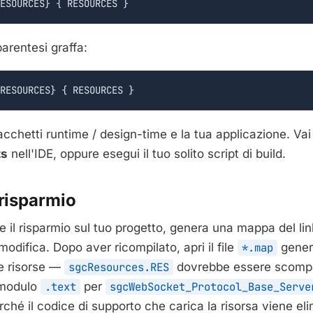
ESOURCES} { RESOURCES }
arentesi graffa:
RESOURCES} { RESOURCES }
pacchetti runtime / design-time e la tua applicazione. Va
ts
nell'IDE, oppure esegui il tuo solito script di build.
 risparmio
re il risparmio sul tuo progetto, genera una mappa del lin
odifica. Dopo aver ricompilato, apri il file
*.map
genera
le risorse —
sgcResources.RES
dovrebbe essere scompa
 modulo
.text
per
sgcWebSocket_Protocol_Base_Serve
ché il codice di supporto che carica la risorsa viene e