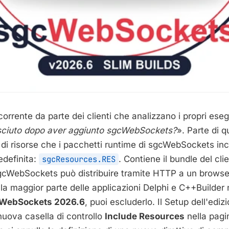
rrente da parte dei clienti che analizzano i propri esegu
esciuto dopo aver aggiunto sgcWebSockets?
». Parte di q
e di risorse che i pacchetti runtime di sgcWebSockets in
edefinita:
sgcResources.RES
. Contiene il bundle del cli
gcWebSockets può distribuire tramite HTTP a un brows
 la maggior parte delle applicazioni Delphi e C++Builder
WebSockets 2026.6
, puoi escluderlo. Il Setup dell'edi
uova casella di controllo
Include Resources
nella pagi