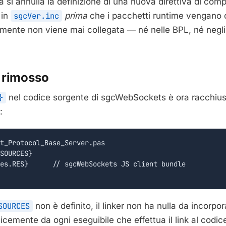
 si annulla la definizione di una nuova direttiva di comp
in
sgcVer.inc
prima
che i pacchetti runtime vengano c
mente non viene mai collegata — né nelle BPL, né negli
 rimosso
}
nel codice sorgente di sgcWebSockets è ora racchiu
:
t_Protocol_Base_Server.pas

SOURCES}

es.RES}      // sgcWebSockets JS client bundle

SOURCES
non è definito, il linker non ha nulla da incorpor
emente da ogni eseguibile che effettua il link al codic