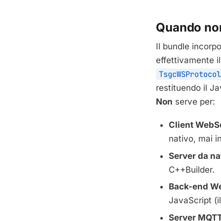
Quando non
Il bundle incor
effettivamente i
TsgcWSProtocol
restituendo il Ja
Non
serve per:
Client WebSo
nativo, mai i
Server da na
C++Builder.
Back-end We
JavaScript (i
Server MQTT