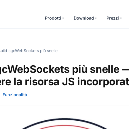
Prodotti
Download
Prezzi
uild sgcWebSockets più snelle
gcWebSockets più snelle 
re la risorsa JS incorpora
Funzionalità