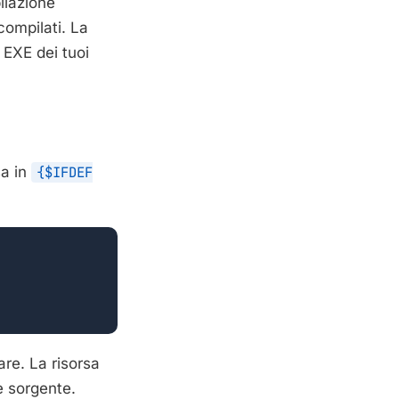
ilazione
ompilati. La
 EXE dei tuoi
sa in
{$IFDEF
are. La risorsa
e sorgente.