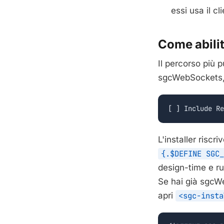
essi usa il cl
Come abilit
Il percorso più p
sgcWebSockets, 
[ ] Include Re
L'installer riscri
{.$DEFINE SGC_
design-time e ru
Se hai già sgcWe
apri
<sgc-insta