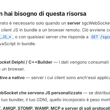
 hai bisogno di questa risorsa
porato è necessario solo quando un
server
sgcWebSockets
l client JS in bundle a un browser remoto. Ciò avviene 
_JS_*
, o con qualsiasi server che risponda a
GET /sgc
vaScript in bundle.
cket Delphi / C++Builder
— i dati vengono consumati 
n un browser.
tivo a nativo
— server i cui client sono anch'essi applica
bSocket che servono JS personalizzato
— se distribuis
l tuo bundler, il tuo CDN), quello incorporato è peso mort
, AMQP, STOMP, WAMP, MCP e server di soli protocoll