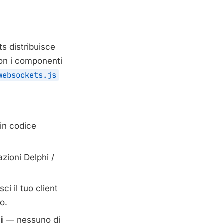
 distribuisce
con i componenti
websockets.js
in codice
zioni Delphi /
ci il tuo client
o.
i
— nessuno di