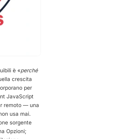
ibili è «
perché
uella crescita
corporano per
ent JavaScript
er remoto — una
 non usa mai.
zione sorgente
na Opzioni;