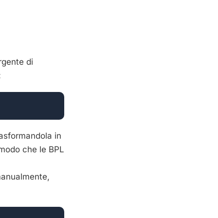
orgente di
:
asformandola in
 modo che le BPL
 manualmente,