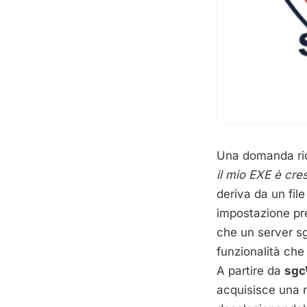
Una domanda rico
il mio EXE è cr
deriva da un fil
impostazione pr
che un server s
funzionalità che
A partire da
sgc
acquisisce una n