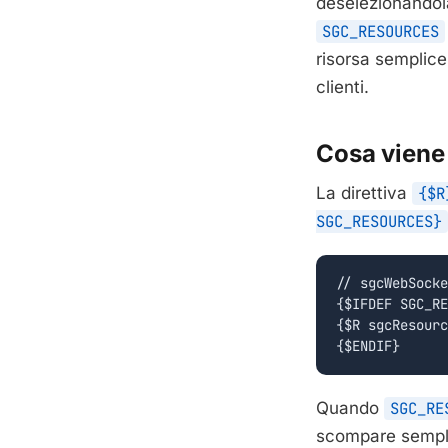
deselezionandola
SGC_RESOURCES
risorsa semplice
clienti.
Cosa viene
La direttiva
{$R
SGC_RESOURCES}
// sgcWebSocke
{$IFDEF SGC_RE
{$R sgcResourc
{$ENDIF}
Quando
SGC_RE
scompare semplic