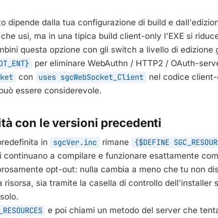
to dipende dalla tua configurazione di build e dall'edizio
e usi, ma in una tipica build client-only l'EXE si riduc
bini questa opzione con gli switch a livello di edizione g
DT_ENT}
per eliminare WebAuthn / HTTP2 / OAuth-serve
ket
con
uses sgcWebSocket_Client
nel codice client-
 può essere considerevole.
tà con le versioni precedenti
redefinita in
sgcVer.inc
rimane
{$DEFINE SGC_RESOUR
ti continuano a compilare e funzionare esattamente come
orosamente opt-out: nulla cambia a meno che tu non disa
 risorsa, sia tramite la casella di controllo dell'installer
solo.
_RESOURCES
e poi chiami un metodo del server che tenta 