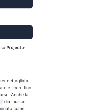
i su
Project >
ker dettagliata
to e scorri fino
rso. Anche la
r
diminuisce
liminato come