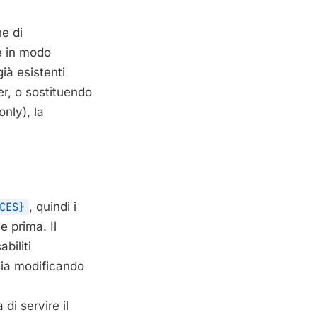
ne di
e in modo
ià esistenti
r, o sostituendo
only), la
CES}
, quindi i
 prima. Il
biliti
 sia modificando
di servire il