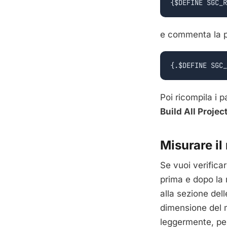
{$DEFINE SGC_R
e commenta la p
{.$DEFINE SGC_
Poi ricompila i 
Build All Projec
Misurare il
Se vuoi verifica
prima e dopo la m
alla sezione del
dimensione del
leggermente, per