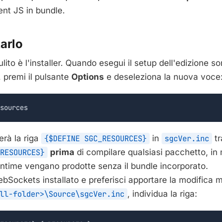
ient JS in bundle.
arlo
ulito è l'installer. Quando esegui il setup dell'edizione s
premi il pulsante
Options
e deseleziona la nuova voce
sources
verà la riga
{$DEFINE SGC_RESOURCES}
in
sgcVer.inc
tr
RESOURCES}
prima
di compilare qualsiasi pacchetto, in
ntime vengano prodotte senza il bundle incorporato.
bSockets installato e preferisci apportare la modifica
ll-folder>\Source\sgcVer.inc
, individua la riga: